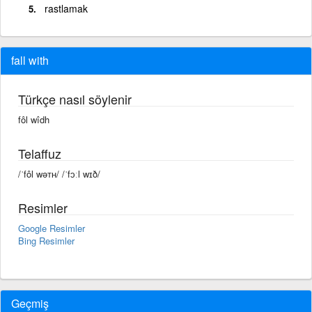
rastlamak
fall with
Türkçe nasıl söylenir
fôl wîdh
Telaffuz
/ˈfôl wəᴛʜ/ /ˈfɔːl wɪð/
Resimler
Google Resimler
Bing Resimler
Geçmiş