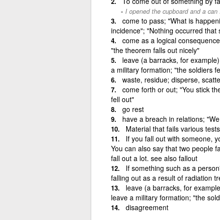
To come out of something by fal
I opened the cupboard and a can f
come to pass; "What is happeni
incidence"; "Nothing occurred that
come as a logical consequence; fo
"the theorem falls out nicely"
leave (a barracks, for example) 
a military formation; "the soldiers fe
waste, residue; disperse, scatte
come forth or out; "You stick th
fell out"
go rest
have a breach in relations; "We f
Material that fails various te
If you fall out with someone, 
You can also say that two people fa
fall out a lot. see also fallout
If something such as a person's
falling out as a result of radiation 
leave (a barracks, for example)
leave a military formation; "the soldi
disagreement