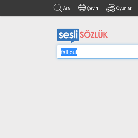
Ara
Çeviri
Oyunlar