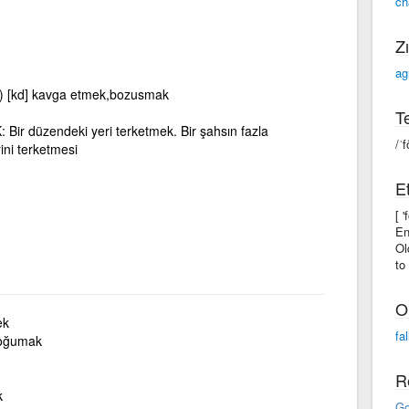
ch
Zı
ag
e) [kd] kavga etmek,bozusmak
Te
 düzendeki yeri terketmek. Bir şahsın fazla
/ˈf
ini terketmesi
Et
[ 
En
Ol
to
O
ek
fal
oğumak
R
k
Go