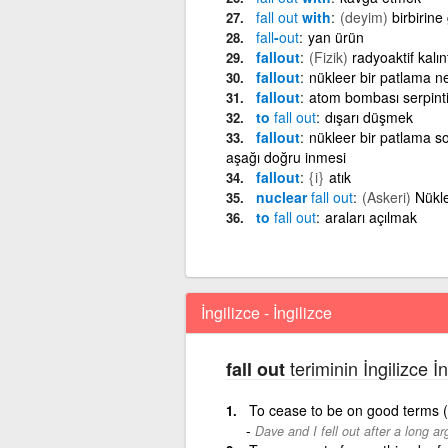
fall
out
with
(deyim)
birbirine
fall
-
out
yan ürün
fallout
(Fizik)
radyoaktif kalınt
fallout
nükleer bir patlama n
fallout
atom bombası serpinti
to
fall
out
dışarı düşmek
fallout
nükleer bir patlama s
aşağı doğru inmesi
fallout
{i}
atık
nuclear
fall
out
(Askeri)
Nükle
to
fall
out
araları açılmak
İngilizce - İngilizce
teriminin İngilizce İ
fall out
To cease to be on good terms 
Dave and I fell out after a long a