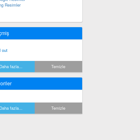
ng Resimler
çmiş
l out
Daha fazla...
Temizle
oriler
Daha fazla...
Temizle