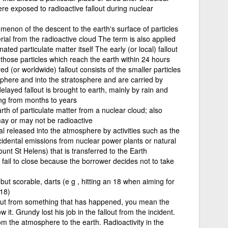
re exposed to radioactive fallout during nuclear
enon of the descent to the earth's surface of particles
ial from the radioactive cloud The term is also applied
ated particulate matter itself The early (or local) fallout
 those particles which reach the earth within 24 hours
d (or worldwide) fallout consists of the smaller particles
phere and into the stratosphere and are carried by
delayed fallout is brought to earth, mainly by rain and
ng from months to years
arth of particulate matter from a nuclear cloud; also
 may or may not be radioactive
al released into the atmosphere by activities such as the
idental emissions from nuclear power plants or natural
unt St Helens) that is transferred to the Earth
 fail to close because the borrower decides not to take
but scorable, darts (e g , hitting an 18 when aiming for
 18)
allout from something that has happened, you mean the
it. Grundy lost his job in the fallout from the incident.
om the atmosphere to the earth. Radioactivity in the