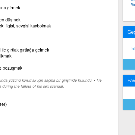
Bi
şına girmek
en düşmek
; ilgisi, sevgisi kaybolmak
Ge
fal
si ile gırtlak gırtlağa gelmek
alkmak
yle bozuşmak
-
Fav
asında yüzünü korumak için saçma bir girişimde bulundu.
He
 during the fallout of his sex scandal.
eer)