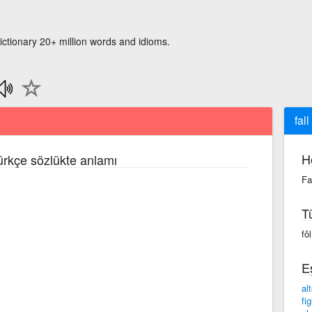
ictionary 20+ million words and idioms.
fall
H
Türkçe sözlükte anlamı
Fa
T
fôl
E
al
fig