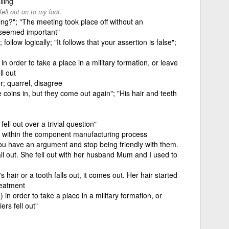
ling
ell out on to my foot.
ng?"; "The meeting took place off without an
 seemed important"
llow logically; "It follows that your assertion is false";
in order to take a place in a military formation, or leave
ll out
r; quarrel, disagree
e coins in, but they come out again"; "His hair and teeth
ell out over a trivial question"
sts within the component manufacturing process
you have an argument and stop being friendly with them.
ll out. She fell out with her husband Mum and I used to
 hair or a tooth falls out, it comes out. Her hair started
treatment
 in order to take a place in a military formation, or
ers fell out"