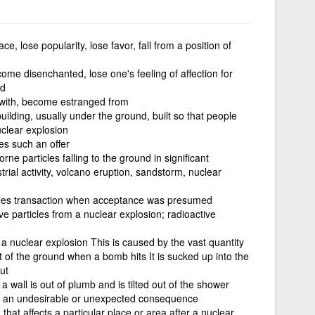
ace, lose popularity, lose favor, fall from a position of
come disenchanted, lose one's feeling of affection for
ed
t with, become estranged from
building, usually under the ground, built so that people
clear explosion
s such an offer
rne particles falling to the ground in significant
strial activity, volcano eruption, sandstorm, nuclear
sales transaction when acceptance was presumed
ve particles from a nuclear explosion; radioactive
a nuclear explosion This is caused by the vast quantity
ut of the ground when a bomb hits It is sucked up into the
ut
 a wall is out of plumb and is tilted out of the shower
t; an undesirable or unexpected consequence
n that affects a particular place or area after a nuclear