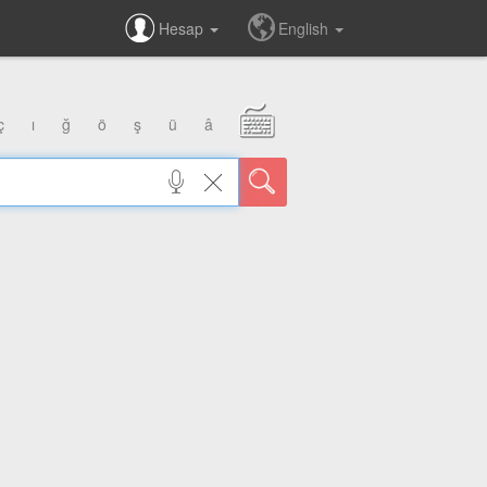
Hesap
English
ç
ı
ğ
ö
ş
ü
â