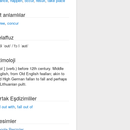
ance
,
happen
,
occur
,
result
,
take place
t anlamlılar
ree
,
concur
laffuz
ôl ˈout/ /ˈfɔːl ˈaʊt/
imoloji
'fol ] (verb.) before 12th century. Middle
glish, from Old English feallan; akin to
d High German fallan to fall and perhaps
 Lithuanian pulti.
rtak Eşdizimliler
l out with
,
fall out of
esimler
ogle Resimler