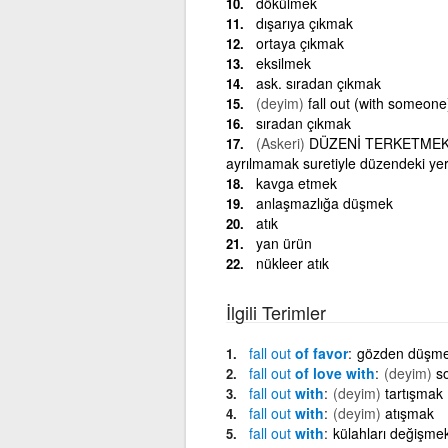
dökülmek
dışarıya çıkmak
ortaya çıkmak
eksilmek
ask. sıradan çıkmak
(deyim)
fall out (with someon
sıradan çıkmak
(Askeri)
DÜZENİ TERKETMEK: Bir
ayrılmamak suretiyle düzendeki yer
kavga etmek
anlaşmazlığa düşmek
atık
yan ürün
nükleer atık
İlgili Terimler
fall
out
of favor
gözden düşm
fall
out
of love with
(deyim)
s
fall
out
with
(deyim)
tartışmak
fall
out
with
(deyim)
atışmak
fall
out
with
külahları değişme