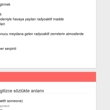
 girmek
ı
edeniyle havaya yayılan radyoaktif madde
leri
onucu meydana gelen radyoaktif zerrelerin atmosferde
er serpinti
ngilizce sözlükte anlamı
(with someone)
rgument.