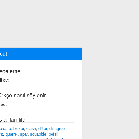
 out
eceleme
ll out
ürkçe nasıl söylenir
 aut
ş anlamlılar
tercate
,
bicker
,
clash
,
differ
,
disagree
,
ht
,
quarrel
,
spar
,
squabble
,
befall
,