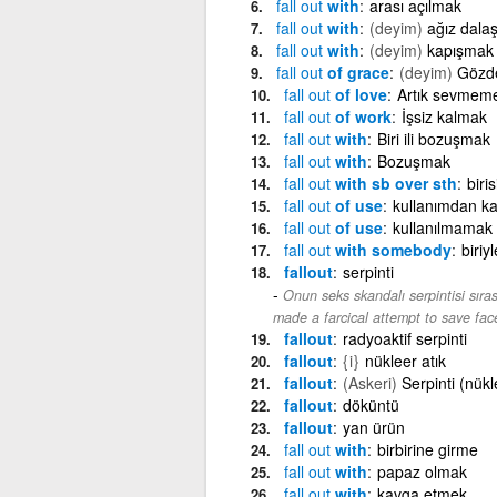
fall
out
with
arası açılmak
fall
out
with
(deyim)
ağız dala
fall
out
with
(deyim)
kapışmak
fall
out
of grace
(deyim)
Gözd
fall
out
of love
Artık sevmemek
fall
out
of work
İşsiz kalmak
fall
out
with
Biri ili bozuşmak
fall
out
with
Bozuşmak
fall
out
with sb over sth
biri
fall
out
of use
kullanımdan k
fall
out
of use
kullanılmamak
fall
out
with somebody
biri
fallout
serpinti
Onun seks skandalı serpintisi sır
made a farcical attempt to save face
fallout
radyoaktif serpinti
fallout
{i}
nükleer atık
fallout
(Askeri)
Serpinti (nükl
fallout
döküntü
fallout
yan ürün
fall
out
with
birbirine girme
fall
out
with
papaz olmak
fall
out
with
kavga etmek