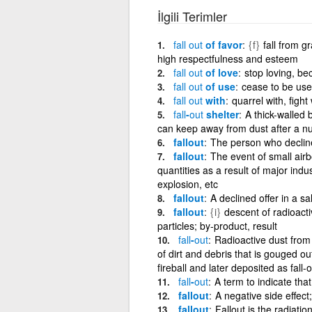
İlgili Terimler
fall
out
of favor
{f}
fall from gr
high respectfulness and esteem
fall
out
of love
stop loving, be
fall
out
of use
cease to be us
fall
out
with
quarrel with, figh
fall
-
out
shelter
A thick-walled 
can keep away from dust after a nu
fallout
The person who decline
fallout
The event of small airbo
quantities as a result of major indu
explosion, etc
fallout
A declined offer in a 
fallout
{i}
descent of radioacti
particles; by-product, result
fall
-
out
Radioactive dust from 
of dirt and debris that is gouged o
fireball and later deposited as fall-o
fall
-
out
A term to indicate that
fallout
A negative side effec
fallout
Fallout is the radiatio