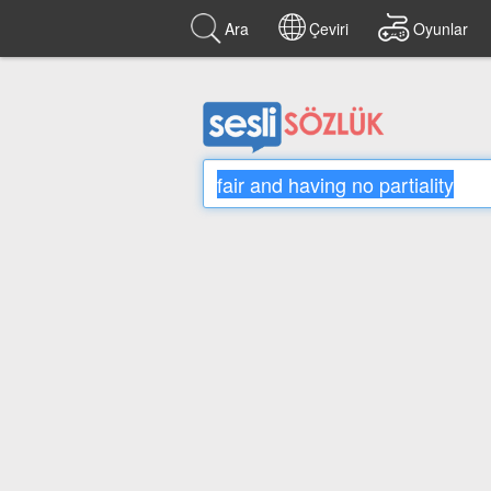
Ara
Çeviri
Oyunlar