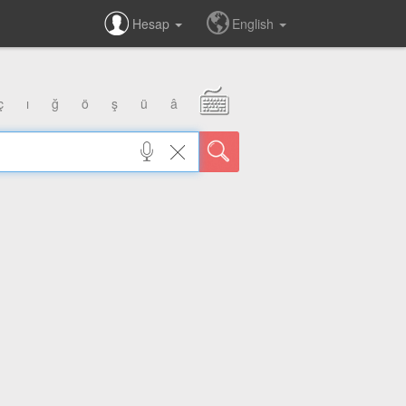
Hesap
English
ç
ı
ğ
ö
ş
ü
â