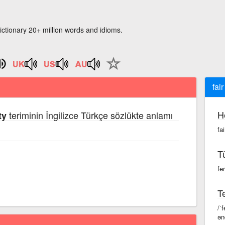
ictionary 20+ million words and idioms.
fai
H
teriminin İngilizce Türkçe sözlükte anlamı
ty
fa
T
fe
Te
/ˈ
ən