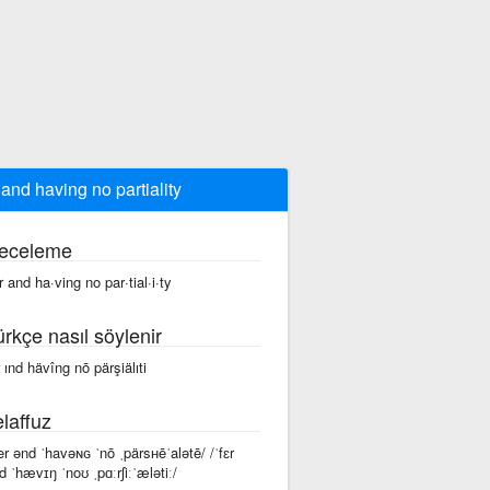
r and having no partiality
eceleme
ir and ha·ving no par·tial·i·ty
ürkçe nasıl söylenir
r ınd hävîng nō pärşiälıti
laffuz
fer ənd ˈhavəɴɢ ˈnō ˌpärsʜēˈalətē/ /ˈfɛr
d ˈhævɪŋ ˈnoʊ ˌpɑːrʃiːˈælətiː/