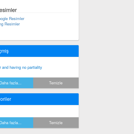
esimler
ogle Resimler
ng Resimler
çmiş
ir and having no partiality
Daha fazla...
Temizle
oriler
Daha fazla...
Temizle