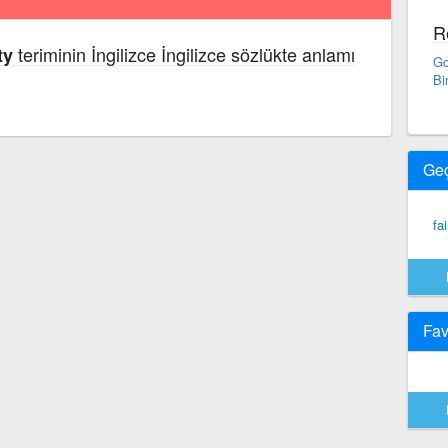
R
teriminin İngilizce İngilizce sözlükte anlamı
ty
Go
Bi
Ge
fa
Fav