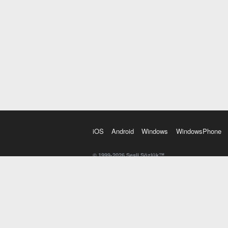
iOS
Android
Windows
WindowsPhone
© 1999-2026 Sesli Sözlük™
20 dilde online sözlük. 20 milyondan fazla sözcük ve anl
kelimesi. Yazım Türkçeleştirici ile hatalı Türkçe metinl
İngilizce kelime haznenizi arttıracak kelime oyunları. 
seslendirilişini otomatik dinlemek için ayarlardan isteğin