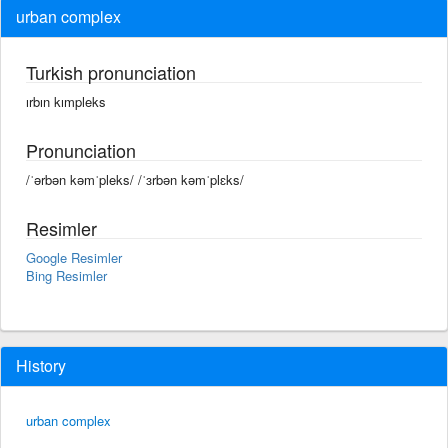
urban complex
Turkish pronunciation
ırbın kımpleks
Pronunciation
/ˈərbən kəmˈpleks/ /ˈɜrbən kəmˈplɛks/
Resimler
Google Resimler
Bing Resimler
History
urban complex