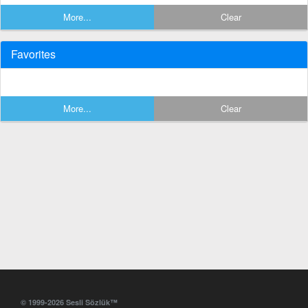
More...
Clear
Favorites
More...
Clear
© 1999-2026 Sesli Sözlük™