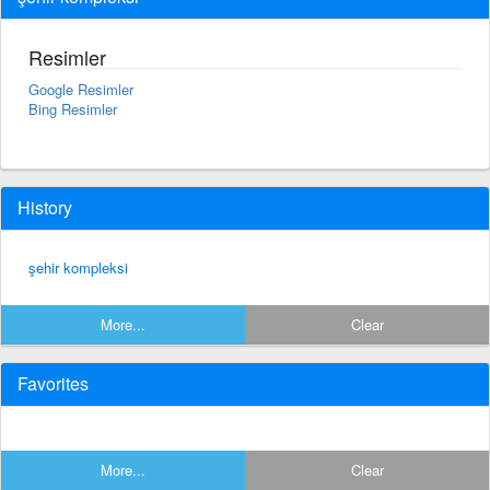
Resimler
Google Resimler
Bing Resimler
History
şehir kompleksi
More...
Clear
Favorites
More...
Clear