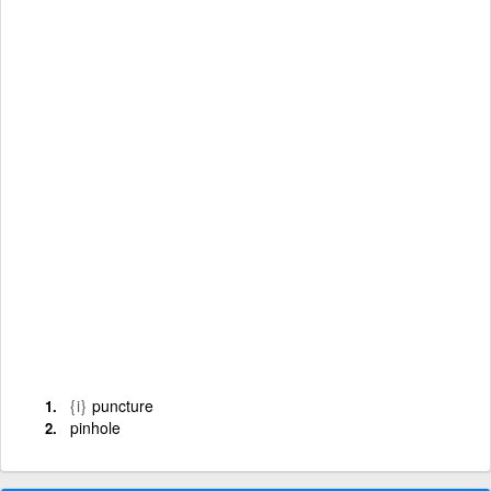
{i}
puncture
pinhole