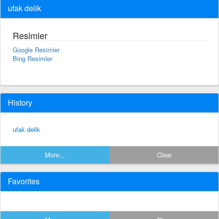
ufak delik
Resimler
Google Resimler
Bing Resimler
History
ufak delik
More...
Clear
Favorites