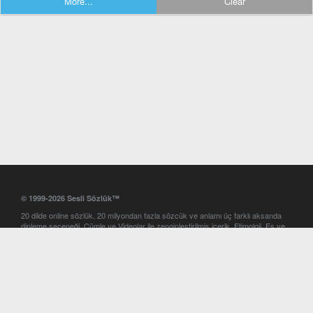
More...
Clear
© 1999-2026 Sesli Sözlük™
20 dilde online sözlük. 20 milyondan fazla sözcük ve anlamı üç farklı aksanda
dinleme seçeneği. Cümle ve Videolar ile zenginleştirilmiş içerik. Etimoloji, Eş ve
Zıt anlamlar, kelime okunuşları ve günün kelimesi. Yazım Türkçeleştirici ile hatalı
Türkçe metinleri düzeltme. iOS, Android ve Windows mobil platformlarda online
ve offline sözlük programları. Sesli Sözlük garantisinde Profesyonel çeviri
hizmetleri. İngilizce kelime haznenizi arttıracak kelime oyunları. Ayarlar
bölümünü kullarak çevirisini görmek istediğiniz sözlükleri seçme ve aynı
zamanda sözlüklerin gösterim sırasını ayarlama imkanı. Kelimelerin
seslendirilişini otomatik dinlemek için ayarlardan isteğiniz aksanı seçebilirsiniz.