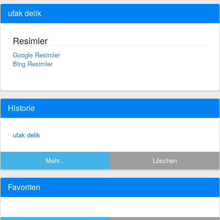
ufak delik
Resimler
Google Resimler
Bing Resimler
Historie
ufak delik
Mehr...
Löschen
Favoriten