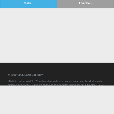
Mehr...
Löschen
© 1999-2026 Sesli Sözlük™
20 dilde online sözlük. 20 milyondan fazla sözcük ve anlamı üç farklı aksanda
dinleme seçeneği. Cümle ve Videolar ile zenginleştirilmiş içerik. Etimoloji, Eş ve
Zıt anlamlar, kelime okunuşları ve günün kelimesi. Yazım Türkçeleştirici ile hatalı
Türkçe metinleri düzeltme. iOS, Android ve Windows mobil platformlarda online
ve offline sözlük programları. Sesli Sözlük garantisinde Profesyonel çeviri
hizmetleri. İngilizce kelime haznenizi arttıracak kelime oyunları. Ayarlar
bölümünü kullarak çevirisini görmek istediğiniz sözlükleri seçme ve aynı
zamanda sözlüklerin gösterim sırasını ayarlama imkanı. Kelimelerin
seslendirilişini otomatik dinlemek için ayarlardan isteğiniz aksanı seçebilirsiniz.