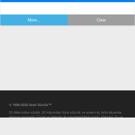
More...
Clear
© 1999-2026 Sesli Sözlük™
20 dilde online sözlük. 20 milyondan fazla sözcük ve anlamı üç farklı aksanda
dinleme seçeneği. Cümle ve Videolar ile zenginleştirilmiş içerik. Etimoloji, Eş ve
Zıt anlamlar, kelime okunuşları ve günün kelimesi. Yazım Türkçeleştirici ile hatalı
Türkçe metinleri düzeltme. iOS, Android ve Windows mobil platformlarda online
ve offline sözlük programları. Sesli Sözlük garantisinde Profesyonel çeviri
hizmetleri. İngilizce kelime haznenizi arttıracak kelime oyunları. Ayarlar