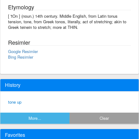
Etymology
[ 'tOn ] (noun.) 14th century. Middle English, from Latin tonus
tension, tone, from Greek tonos, literally, act of stretching; akin to
Greek teinein to stretch; more at THIN.
Resimler
Google Resimler
Bing Resimler
History
tone up
More...
Clear
Favorites