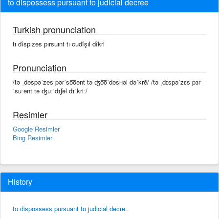
to dispossess pursuant to judicial decree
Turkish pronunciation
tı dîspızes pırsuınt tı cudîşıl dîkri
Pronunciation
/tə ˌdəspəˈzes pərˈso͞oənt tə ʤo͞oˈdəsʜəl dəˈkrē/ /tə ˌdɪspəˈzɛs pɜr
ˈsuːənt tə ʤuːˈdɪʃəl dɪˈkriː/
Resimler
Google Resimler
Bing Resimler
History
to dispossess pursuant to judicial decre..