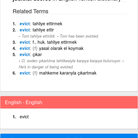
Related Terms
evict
tahliye ettirmek
evict
tahliye ettir
-
Tom tahliye ettirildi.
Tom has been evicted.
evict
f., huk. tahliye ettirmek
evict
{f}
yasal olarak el koymak
evict
çıkar
-
O, evden çıkartılma tehlikesiyle karşıya karşıya bulunuyor.
He's in danger of being evicted.
evict
{f}
mahkeme kararıyla çıkartmak
English - English
evict