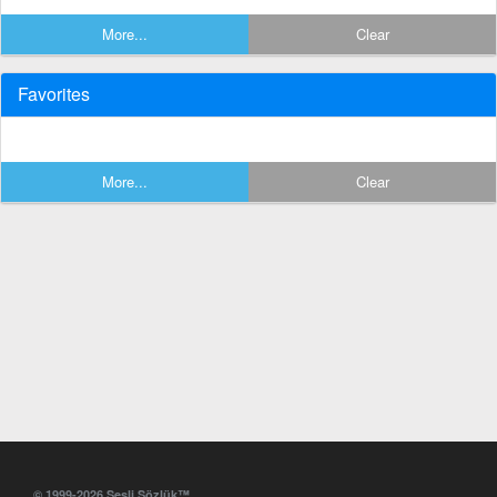
More...
Clear
Favorites
More...
Clear
© 1999-2026 Sesli Sözlük™