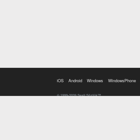
iOS
Android
Windows
WindowsPhone
© 1999-2026 Sesli Sözlük™
20 dilde online sözlük. 20 milyondan fazla sözcük ve anl
kelimesi. Yazım Türkçeleştirici ile hatalı Türkçe metinl
İngilizce kelime haznenizi arttıracak kelime oyunları. 
seslendirilişini otomatik dinlemek için ayarlardan isteğin