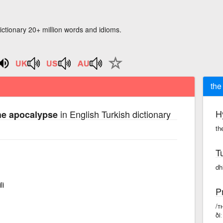
ictionary 20+ million words and idioms.
the
H
in English Turkish dictionary
the apocalypse
th
T
dhi
li
P
/ᴛ
ði