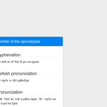
 writer of the apocalypse
yphenation
e writ·er of the A·po·ca·lypse
urkish pronunciation
 raytır ıv dhi ıpäkılîps
ronunciation
ʜē ˈrītər əv ᴛʜē əˈpäkəˌləps/ /ðiː ˈraɪtɜr əv
ː əˈpɑːkəˌlɪps/