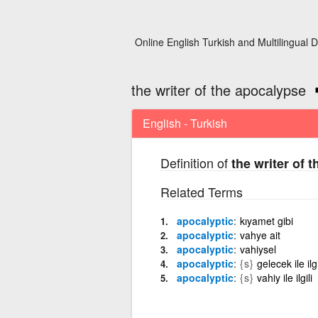
Online English Turkish and Multilingual D
the writer of the apocalypse
English - Turkish
Definition of
the writer of 
Related Terms
apocalyptic
kıyamet gibi
apocalyptic
vahye ait
apocalyptic
vahiysel
apocalyptic
{s}
gelecek ile ilgi
apocalyptic
{s}
vahiy ile ilgili