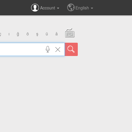
Account
English
ç
ı
ğ
ö
ş
ü
â