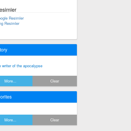
esimler
ogle Resimler
ng Resimler
tory
e writer of the apocalypse
More...
Clear
orites
More...
Clear