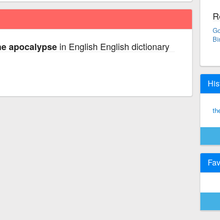
R
Go
Bi
in English English dictionary
the apocalypse
His
th
Fav