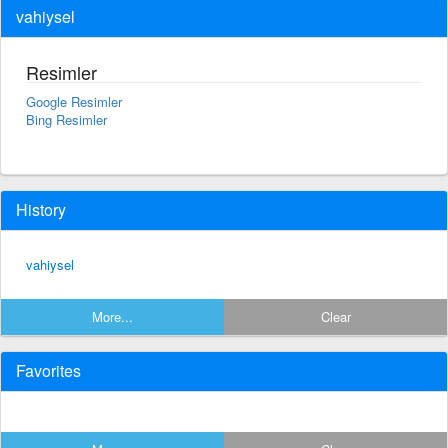
vahiysel
Resimler
Google Resimler
Bing Resimler
History
vahiysel
More...
Clear
Favorites