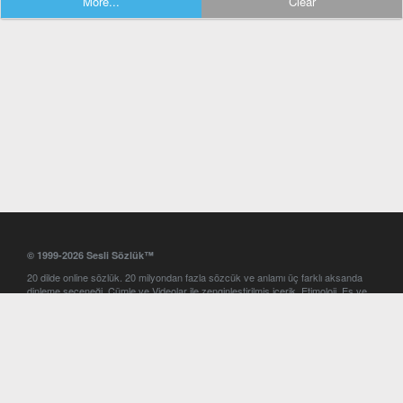
More...
Clear
© 1999-2026 Sesli Sözlük™
20 dilde online sözlük. 20 milyondan fazla sözcük ve anlamı üç farklı aksanda
dinleme seçeneği. Cümle ve Videolar ile zenginleştirilmiş içerik. Etimoloji, Eş ve
Zıt anlamlar, kelime okunuşları ve günün kelimesi. Yazım Türkçeleştirici ile hatalı
Türkçe metinleri düzeltme. iOS, Android ve Windows mobil platformlarda online
ve offline sözlük programları. Sesli Sözlük garantisinde Profesyonel çeviri
hizmetleri. İngilizce kelime haznenizi arttıracak kelime oyunları. Ayarlar
bölümünü kullarak çevirisini görmek istediğiniz sözlükleri seçme ve aynı
zamanda sözlüklerin gösterim sırasını ayarlama imkanı. Kelimelerin
seslendirilişini otomatik dinlemek için ayarlardan isteğiniz aksanı seçebilirsiniz.