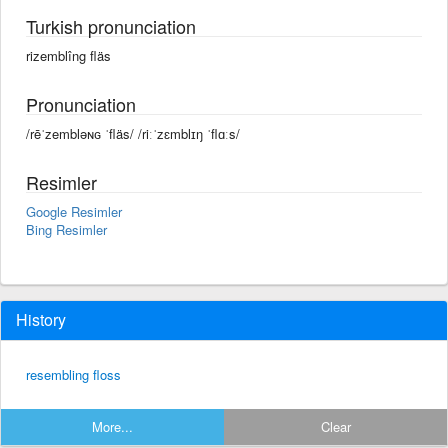
Turkish pronunciation
rizemblîng fläs
Pronunciation
/rēˈzembləɴɢ ˈfläs/ /riːˈzɛmblɪŋ ˈflɑːs/
Resimler
Google Resimler
Bing Resimler
History
resembling floss
More...
Clear