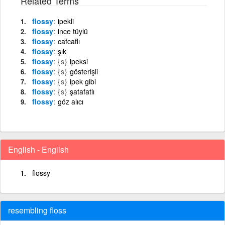
Related Terms
flossy
ipekli
flossy
ince tüylü
flossy
cafcaflı
flossy
şık
flossy
{s}
ipeksi
flossy
{s}
gösterişli
flossy
{s}
ipek gibi
flossy
{s}
şatafatlı
flossy
göz alıcı
English - English
flossy
resembling floss