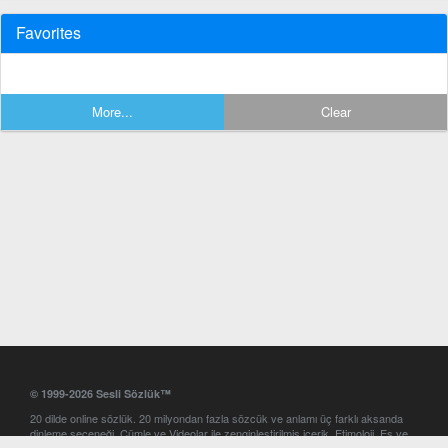
Favorites
More...
Clear
© 1999-2026 Sesli Sözlük™
20 dilde online sözlük. 20 milyondan fazla sözcük ve anlamı üç farklı aksanda
dinleme seçeneği. Cümle ve Videolar ile zenginleştirilmiş içerik. Etimoloji, Eş ve