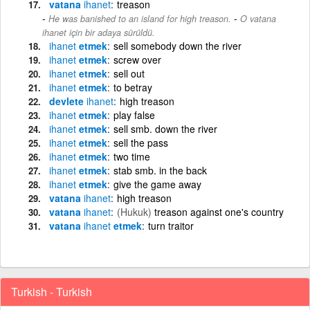
vatana
ihanet
treason
-
He was banished to an island for high treason.
O vatana
ihanet için bir adaya sürüldü.
ihanet
etmek
sell somebody down the river
ihanet
etmek
screw over
ihanet
etmek
sell out
ihanet
etmek
to betray
devlete
ihanet
high treason
ihanet
etmek
play false
ihanet
etmek
sell smb. down the river
ihanet
etmek
sell the pass
ihanet
etmek
two time
ihanet
etmek
stab smb. in the back
ihanet
etmek
give the game away
vatana
ihanet
high treason
vatana
ihanet
(Hukuk)
treason against one's country
vatana
ihanet
etmek
turn traitor
Turkish - Turkish