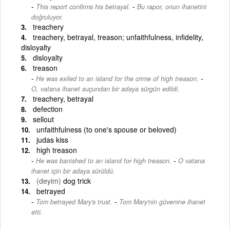
-
This report confirms his betrayal.
Bu rapor, onun ihanetini
doğruluyor.
treachery
treachery, betrayal, treason; unfaithfulness, infidelity,
disloyalty
disloyalty
treason
-
He was exiled to an island for the crime of high treason.
O, vatana ihanet suçundan bir adaya sürgün edildi.
treachery, betrayal
defection
sellout
unfaithfulness (to one's spouse or beloved)
judas kiss
high treason
-
He was banished to an island for high treason.
O vatana
ihanet için bir adaya sürüldü.
(deyim)
dog trick
betrayed
-
Tom betrayed Mary's trust.
Tom Mary'nin güvenine ihanet
etti.