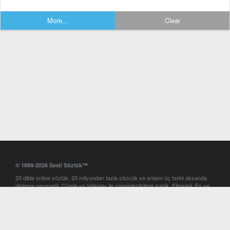
More...
Clear
© 1999-2026 Sesli Sözlük™
20 dilde online sözlük. 20 milyondan fazla sözcük ve anlamı üç farklı aksanda
dinleme seçeneği. Cümle ve Videolar ile zenginleştirilmiş içerik. Etimoloji, Eş ve
Zıt anlamlar, kelime okunuşları ve günün kelimesi. Yazım Türkçeleştirici ile hatalı
Türkçe metinleri düzeltme. iOS, Android ve Windows mobil platformlarda online
ve offline sözlük programları. Sesli Sözlük garantisinde Profesyonel çeviri
hizmetleri. İngilizce kelime haznenizi arttıracak kelime oyunları. Ayarlar
bölümünü kullarak çevirisini görmek istediğiniz sözlükleri seçme ve aynı