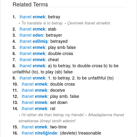
Related Terms
ihanet
etmek
betray
-
To translate is to betray.
Çevirmek ihanet etmektir.
ihanet
etmek
stab
ihanet
eden
betrayer
ihanet
edilmiş
betrayed
ihanet
etmek
play smb false
ihanet
etmek
double-cross
ihanet
etmek
cheat
ihanet
etmek
a) to betray, to double-cross b) to be
unfaithful (to), to play (sb) false
ihanet
etmek
1. to betray. 2. to be unfaithful (to)
ihanet
etmek
double cross
ihanet
etmek
deceive
ihanet
etmek
play smb. false
ihanet
etmek
set down
ihanet
etmek
rat
-
I'd rather die than betray my friends!
Arkadaşlarıma ihanet
etmektense ölmeyi tercih ederim!
ihanet
etmek
two-time
ihanet
niteliğinde
(devlete) treasonable