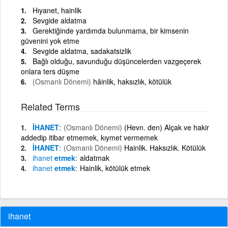
Hıyanet, hainlik
Sevgide aldatma
Gerektiğinde yardımda bulunmama, bir kimsenin
güvenini yok etme
Sevgide aldatma, sadakatsizlik
Bağlı olduğu, savunduğu düşüncelerden vazgeçerek
onlara ters düşme
(Osmanlı Dönemi)
hâinlik, haksızlık, kötülük
Related Terms
İHANET
(Osmanlı Dönemi)
(Hevn. den) Alçak ve hakir
addedip itibar etmemek, kıymet vermemek
İHANET
(Osmanlı Dönemi)
Hainlik. Haksızlık. Kötülük
ihanet
etmek
aldatmak
ihanet
etmek
Hainlik, kötülük etmek
ihanet