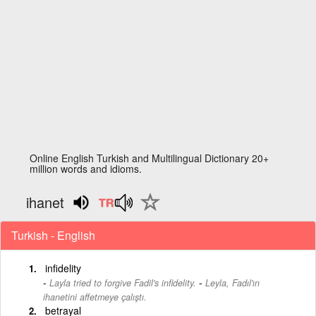
Online English Turkish and Multilingual Dictionary 20+
million words and idioms.
ihanet
Turkish - English
infidelity
-
Layla tried to forgive Fadil's infidelity.
Leyla, Fadıl'ın
ihanetini affetmeye çalıştı.
betrayal