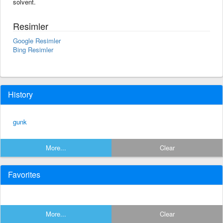
solvent.
Resimler
Google Resimler
Bing Resimler
History
gunk
More...
Clear
Favorites
More...
Clear