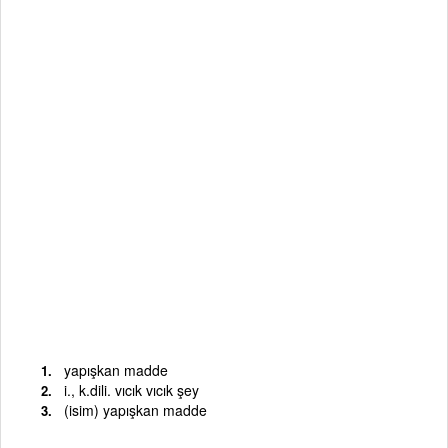
yapışkan madde
i., k.dili. vıcık vıcık şey
(isim) yapışkan madde