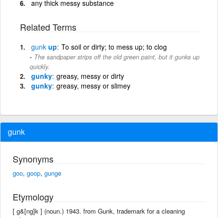
any thick messy substance
Related Terms
gunk
up
To soil or dirty; to mess up; to clog
The sandpaper strips off the old green paint, but it gunks up
quickly.
gunky
greasy, messy or dirty
gunky
greasy, messy or slimey
gunk
Synonyms
goo
,
goop
,
gunge
Etymology
[ g&[ng]k ] (noun.) 1943. from Gunk, trademark for a cleaning