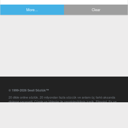
More...
Clear
© 1999-2026 Sesli Sözlük™
20 dilde online sözlük. 20 milyondan fazla sözcük ve anlamı üç farklı aksanda
dinleme seçeneği. Cümle ve Videolar ile zenginleştirilmiş içerik. Etimoloji, Eş ve
Zıt anlamlar, kelime okunuşları ve günün kelimesi. Yazım Türkçeleştirici ile hatalı
Türkçe metinleri düzeltme. iOS, Android ve Windows mobil platformlarda online
ve offline sözlük programları. Sesli Sözlük garantisinde Profesyonel çeviri
hizmetleri. İngilizce kelime haznenizi arttıracak kelime oyunları. Ayarlar
bölümünü kullarak çevirisini görmek istediğiniz sözlükleri seçme ve aynı
zamanda sözlüklerin gösterim sırasını ayarlama imkanı. Kelimelerin