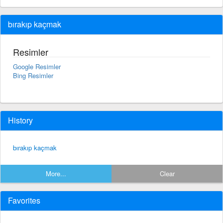
bırakıp kaçmak
Resimler
Google Resimler
Bing Resimler
History
bırakıp kaçmak
More...
Clear
Favorites