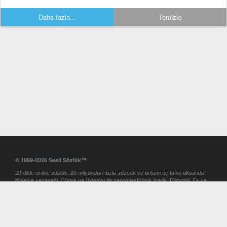
Daha fazla...
Temizle
© 1999-2026 Sesli Sözlük™
20 dilde online sözlük. 20 milyondan fazla sözcük ve anlamı üç farklı aksanda
dinleme seçeneği. Cümle ve Videolar ile zenginleştirilmiş içerik. Etimoloji, Eş ve
Zıt anlamlar, kelime okunuşları ve günün kelimesi. Yazım Türkçeleştirici ile hatalı
Türkçe metinleri düzeltme. iOS, Android ve Windows mobil platformlarda online
ve offline sözlük programları. Sesli Sözlük garantisinde Profesyonel çeviri
hizmetleri. İngilizce kelime haznenizi arttıracak kelime oyunları. Ayarlar
bölümünü kullarak çevirisini görmek istediğiniz sözlükleri seçme ve aynı
zamanda sözlüklerin gösterim sırasını ayarlama imkanı. Kelimelerin