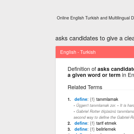
Online English Turkish and Multilingual D
asks candidates to give a cle
English - Turkish
Definition of
asks candidate
in En
a given word or term
Related Terms
define
{f}
tanımlamak
-
Üçgen'i tanımlamak zor.
It is har
Gabriel Roiter ölçüsünü tanımlamak 
second way to define the Gabriel-R
define
{f}
tarif etmek
define
{f}
belirlemek