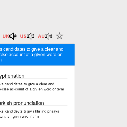
s candidates to give a clear and
cise account of a given word or
m
yphenation
ks candidates to give a clear and
e·cise ac·count of a giv·en word or term
urkish pronunciation
ks kändıdeyts tı gîv ı klîr ınd prisays
unt ıv ı gîvın wırd ır tırm