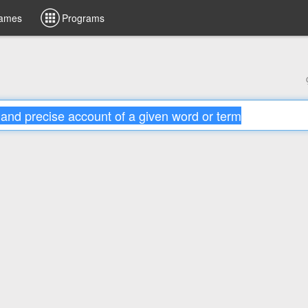
ames
Programs