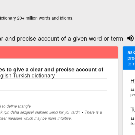
ictionary 20+ million words and idioms.
ar and precise account of a given word or term
ask
pre
ter
s to give a clear and precise account of
glish Turkish dictionary
H
as
pr
d to define triangle.
T
-
için daha sezgisel olabilen ikinci bir yol vardır.
There is a
äs
oiter measure which may be more intuitive.
ıka