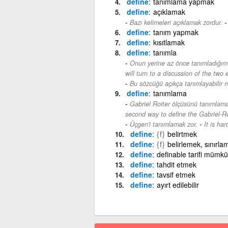
define
tanımlama yapmak
define
açıklamak
Bazı kelimeleri açıklamak zordur.
define
tanım yapmak
define
kısıtlamak
define
tanımla
Onun yerine az önce tanımladığım
will turn to a discussion of the tw
Bu sözcüğü açıkça tanımlayabilir m
define
tanımlama
Gabriel Roiter ölçüsünü tanımlamak 
second way to define the Gabriel-R
-
Üçgen'i tanımlamak zor.
It is har
define
{f}
belirtmek
define
{f}
belirlemek, sınırla
define
definable tarifi mümk
define
tahdit etmek
define
tavsif etmek
define
ayırt edilebilir