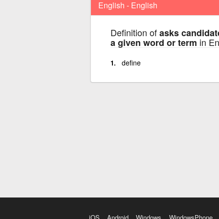
English - English
Definition of
asks candidate
in En
a given word or term
define
iOS
Android
Windows
WindowsPhone