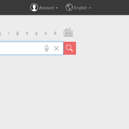
Account
English
ç
ı
ğ
ö
ş
ü
â