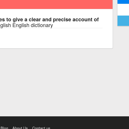
s to give a clear and precise account of
glish English dictionary
Blog
About Us
Contact us