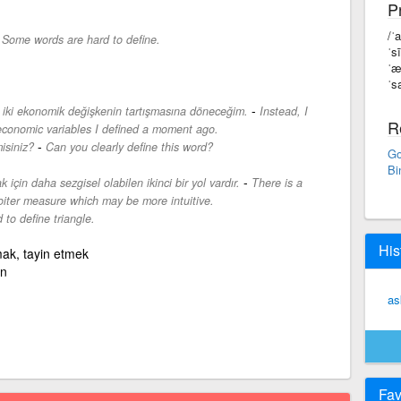
P
/ˈ
-
Some words are hard to define.
ˈs
ˈæ
ˈs
-
 iki ekonomik değişkenin tartışmasına döneceğim.
Instead, I
R
o economic variables I defined a moment ago.
-
isiniz?
Can you clearly define this word?
Go
Bi
-
için daha sezgisel olabilen ikinci bir yol vardır.
There is a
oiter measure which may be more intuitive.
d to define triangle.
His
mak, tayin etmek
ün
as
Fav