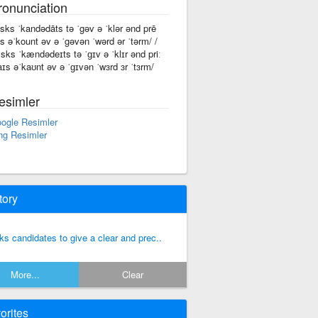
ronunciation
asks ˈkandədāts tə ˈgəv ə ˈklər ənd prē
īs əˈkount əv ə ˈgəvən ˈwərd ər ˈtərm/ /
sks ˈkændədeɪts tə ˈɡɪv ə ˈklɪr ənd priː
aɪs əˈkaʊnt əv ə ˈɡɪvən ˈwɜrd ɜr ˈtɜrm/
esimler
ogle Resimler
ng Resimler
tory
ks candidates to give a clear and prec..
More...
Clear
orites