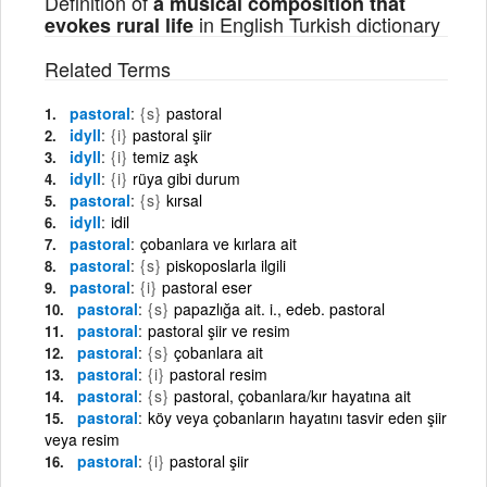
Definition of
a musical composition that
in English Turkish dictionary
evokes rural life
Related Terms
pastoral
{s}
pastoral
idyll
{i}
pastoral şiir
idyll
{i}
temiz aşk
idyll
{i}
rüya gibi durum
pastoral
{s}
kırsal
idyll
idil
pastoral
çobanlara ve kırlara ait
pastoral
{s}
piskoposlarla ilgili
pastoral
{i}
pastoral eser
pastoral
{s}
papazlığa ait. i., edeb. pastoral
pastoral
pastoral şiir ve resim
pastoral
{s}
çobanlara ait
pastoral
{i}
pastoral resim
pastoral
{s}
pastoral, çobanlara/kır hayatına ait
pastoral
köy veya çobanların hayatını tasvir eden şiir
veya resim
pastoral
{i}
pastoral şiir