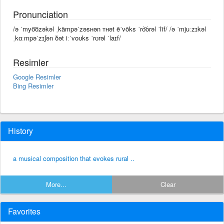
Pronunciation
/ə ˈmyo͞ozəkəl ˌkämpəˈzəsʜən ᴛʜət ēˈvōks ˈro͝orəl ˈlīf/ /ə ˈmjuːzɪkəl
ˌkɑːmpəˈzɪʃən ðət iːˈvoʊks ˈrʊrəl ˈlaɪf/
Resimler
Google Resimler
Bing Resimler
History
a musical composition that evokes rural ..
More...
Clear
Favorites