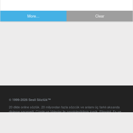
More...
Clear
© 1999-2026 Sesli Sözlük™
20 dilde online sözlük. 20 milyondan fazla sözcük ve anlamı üç farklı aksanda
dinleme seçeneği. Cümle ve Videolar ile zenginleştirilmiş içerik. Etimoloji, Eş ve
Zıt anlamlar, kelime okunuşları ve günün kelimesi. Yazım Türkçeleştirici ile hatalı
Türkçe metinleri düzeltme. iOS, Android ve Windows mobil platformlarda online
ve offline sözlük programları. Sesli Sözlük garantisinde Profesyonel çeviri
hizmetleri. İngilizce kelime haznenizi arttıracak kelime oyunları. Ayarlar