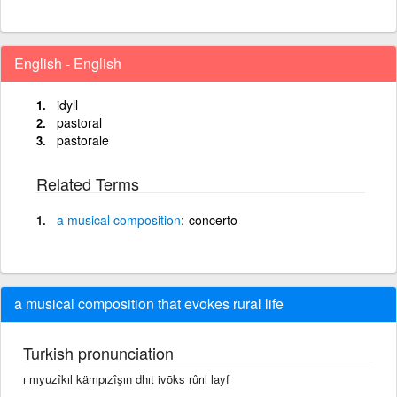
English - English
idyll
pastoral
pastorale
Related Terms
a
musical
composition
concerto
a musical composition that evokes rural life
Turkish pronunciation
ı myuzîkıl kämpızîşın dhıt ivōks rûrıl layf