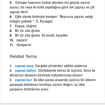
Güreşte hasmının koltuk altından kol geçirip sarma
oyunu; bir veya iki kolla yapıldığına göre tek çapraz ve çift
çapraz denir
Eğik olarak birbiriyle kesişen: "Boynuna çapraz astığı
tüfeğini yokladı."- S. Kocagöz
Kopça, düğme
Bir tür olta iğnesi
Bir tür olta iğnesi. İki taraflı, karşılıklı
paçarız
diyaganol
Related Terms
çapraz ateş
Karşılıklı yönlerden silâhla saldırma
çapraz kafiye
Dörtlüklerde birinci ile üçüncü, ikinci ile
dördüncü dizelerin birbiriyle kafiyelenmesi düzeni
çapraz kur
İki ülke parası arasında üçüncü bir ülkenin
parasıyla belirlenen kombiyo sürüm değeri, üç ülke
parasının birbirlerine oranı