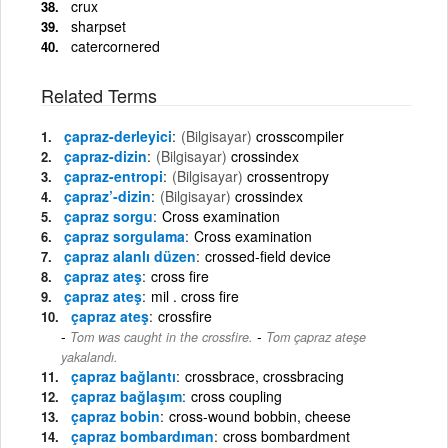
crux
sharpset
catercornered
Related Terms
çapraz-derleyici
(Bilgisayar)
crosscompiler
çapraz-dizin
(Bilgisayar)
crossindex
çapraz-entropi
(Bilgisayar)
crossentropy
çapraz’-dizin
(Bilgisayar)
crossindex
çapraz sorgu
Cross examination
çapraz sorgulama
Cross examination
çapraz alanlı düzen
crossed-field device
çapraz ateş
cross fire
çapraz ateş
mil . cross fire
çapraz ateş
crossfire
-
Tom was caught in the crossfire.
Tom çapraz ateşe
yakalandı.
çapraz bağlantı
crossbrace, crossbracing
çapraz bağlaşım
cross coupling
çapraz bobin
cross-wound bobbin, cheese
çapraz bombardıman
cross bombardment