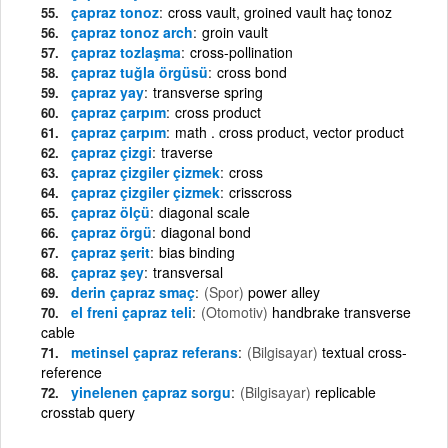
çapraz tonoz
cross vault, groined vault haç tonoz
çapraz tonoz arch
groin vault
çapraz tozlaşma
cross-pollination
çapraz tuğla örgüsü
cross bond
çapraz yay
transverse spring
çapraz çarpım
cross product
çapraz çarpım
math . cross product, vector product
çapraz çizgi
traverse
çapraz çizgiler çizmek
cross
çapraz çizgiler çizmek
crisscross
çapraz ölçü
diagonal scale
çapraz örgü
diagonal bond
çapraz şerit
bias binding
çapraz şey
transversal
derin çapraz smaç
(Spor)
power alley
el freni çapraz teli
(Otomotiv)
handbrake transverse
cable
metinsel çapraz referans
(Bilgisayar)
textual cross-
reference
yinelenen çapraz sorgu
(Bilgisayar)
replicable
crosstab query