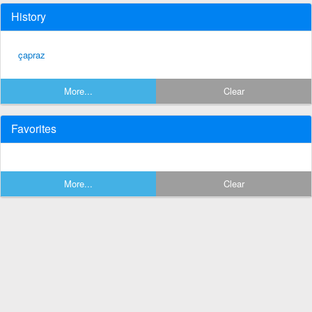
History
çapraz
More...
Clear
Favorites
More...
Clear