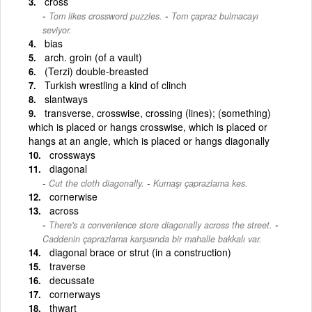
cross
-
Tom likes crossword puzzles.
Tom çapraz bulmacayı
seviyor.
bias
arch. groin (of a vault)
(Terzi) double-breasted
Turkish wrestling a kind of clinch
slantways
transverse, crosswise, crossing (lines); (something)
which is placed or hangs crosswise, which is placed or
hangs at an angle, which is placed or hangs diagonally
crossways
diagonal
-
Cut the cloth diagonally.
Kumaşı çaprazlama kes.
cornerwise
across
-
There's a convenience store diagonally across the street.
Caddenin çaprazlama karşısında bir mahalle bakkalı var.
diagonal brace or strut (in a construction)
traverse
decussate
cornerways
thwart