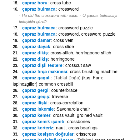
çapraz boru
cross tube
çapraz bulmaca
crossword
-
He did the crossword with ease.
O çapraz bulmacayı
kolaylıkla çözdü.
çapraz bulmaca
crossword puzzle
çapraz bulmaca
crossword, crossword puzzle
çapraz damar
cross vein
çapraz dayak
cross slide
çapraz dikiş
cross-stitch, herringbone stitch
çapraz dikiş
herringbone
çapraz dişli testere
crosscut saw
çapraz fırça makinesi
cross-brushing machine
çapraz gagalı
(Tabiat Doğa)
(kuş, Fam:
ispinozgiller) common crossbill
çapraz gergi
counterbrace
çapraz geçiş
traverse
çapraz ilişki
cross-correlation
çapraz iskemle
Savonarola chair
çapraz kemer
cross vault, groined vault
çapraz kemik işareti
crossbones
çapraz kerteriz
naut . cross bearings
çapraz kesişen doğrular
crisscross
çapraz kesişimli yöntem
(Dilbilim)
cross sectional