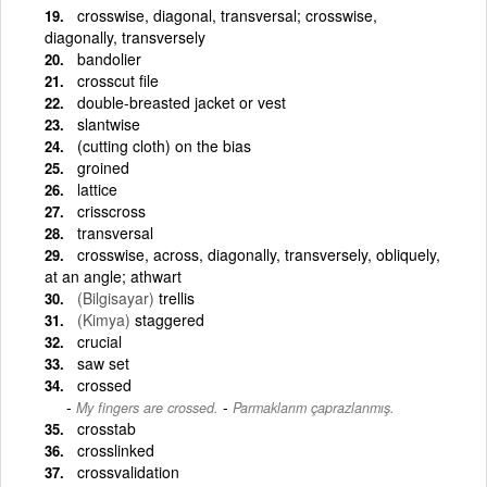
crosswise, diagonal, transversal; crosswise,
diagonally, transversely
bandolier
crosscut file
double-breasted jacket or vest
slantwise
(cutting cloth) on the bias
groined
lattice
crisscross
transversal
crosswise, across, diagonally, transversely, obliquely,
at an angle; athwart
(Bilgisayar)
trellis
(Kimya)
staggered
crucial
saw set
crossed
-
My fingers are crossed.
Parmaklarım çaprazlanmış.
crosstab
crosslinked
crossvalidation