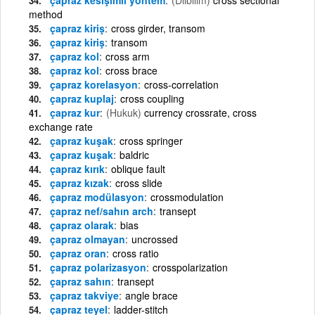
method
çapraz kiriş
cross girder, transom
çapraz kiriş
transom
çapraz kol
cross arm
çapraz kol
cross brace
çapraz korelasyon
cross-correlation
çapraz kuplaj
cross coupling
çapraz kur
(Hukuk)
currency crossrate, cross
exchange rate
çapraz kuşak
cross springer
çapraz kuşak
baldric
çapraz kırık
oblique fault
çapraz kızak
cross slide
çapraz modülasyon
crossmodulation
çapraz nef/sahın arch
transept
çapraz olarak
bias
çapraz olmayan
uncrossed
çapraz oran
cross ratio
çapraz polarizasyon
crosspolarization
çapraz sahın
transept
çapraz takviye
angle brace
çapraz teyel
ladder-stitch