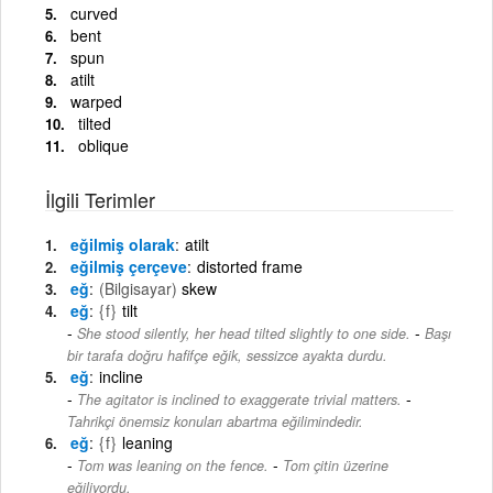
curved
bent
spun
atilt
warped
tilted
oblique
İlgili Terimler
eğilmiş olarak
atilt
eğilmiş çerçeve
distorted frame
eğ
(Bilgisayar)
skew
eğ
{f}
tilt
-
She stood silently, her head tilted slightly to one side.
Başı
bir tarafa doğru hafifçe eğik, sessizce ayakta durdu.
eğ
incline
-
The agitator is inclined to exaggerate trivial matters.
Tahrikçi önemsiz konuları abartma eğilimindedir.
eğ
{f}
leaning
-
Tom was leaning on the fence.
Tom çitin üzerine
eğiliyordu.