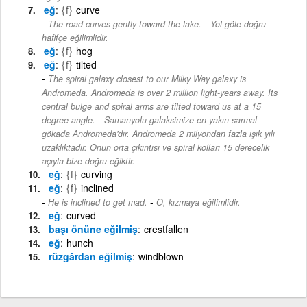
eğ
{f}
curve
-
The road curves gently toward the lake.
Yol göle doğru
hafifçe eğilimlidir.
eğ
{f}
hog
eğ
{f}
tilted
The spiral galaxy closest to our Milky Way galaxy is
Andromeda. Andromeda is over 2 million light-years away. Its
central bulge and spiral arms are tilted toward us at a 15
-
degree angle.
Samanyolu galaksimize en yakın sarmal
gökada Andromeda'dır. Andromeda 2 milyondan fazla ışık yılı
uzaklıktadır. Onun orta çıkıntısı ve spiral kolları 15 derecelik
açıyla bize doğru eğiktir.
eğ
{f}
curving
eğ
{f}
inclined
-
He is inclined to get mad.
O, kızmaya eğilimlidir.
eğ
curved
başı önüne eğilmiş
crestfallen
eğ
hunch
rüzgârdan eğilmiş
windblown