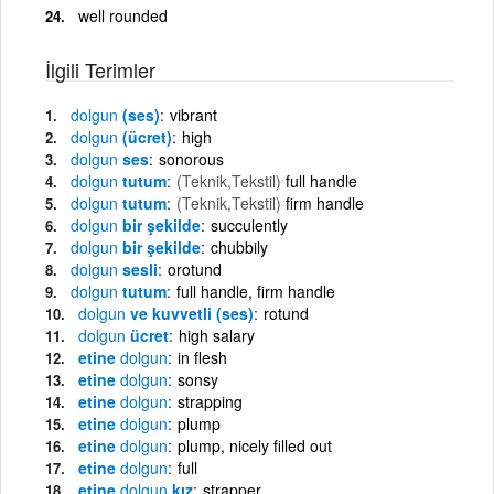
well rounded
İlgili Terimler
dolgun
(ses)
vibrant
dolgun
(ücret)
high
dolgun
ses
sonorous
dolgun
tutum
(Teknik,Tekstil)
full handle
dolgun
tutum
(Teknik,Tekstil)
firm handle
dolgun
bir şekilde
succulently
dolgun
bir şekilde
chubbily
dolgun
sesli
orotund
dolgun
tutum
full handle, firm handle
dolgun
ve kuvvetli (ses)
rotund
dolgun
ücret
high salary
etine
dolgun
in flesh
etine
dolgun
sonsy
etine
dolgun
strapping
etine
dolgun
plump
etine
dolgun
plump, nicely filled out
etine
dolgun
full
etine
dolgun
kız
strapper