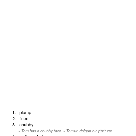
plump
lined
chubby
-
Tom has a chubby face.
Tom'un dolgun bir yüzü var.