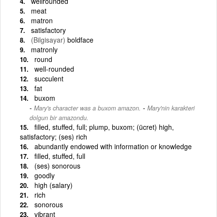
wellrounded
meat
matron
satisfactory
(Bilgisayar)
boldface
matronly
round
well-rounded
succulent
fat
buxom
-
Mary's character was a buxom amazon.
Mary'nin karakteri
dolgun bir amazondu.
filled, stuffed, full; plump, buxom; (ücret) high,
satisfactory; (ses) rich
abundantly endowed with information or knowledge
filled, stuffed, full
(ses) sonorous
goodly
high (salary)
rich
sonorous
vibrant