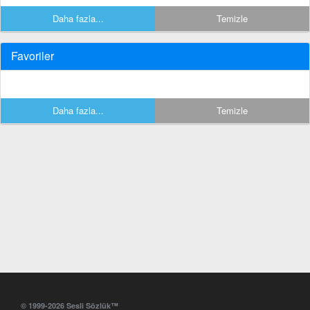
Daha fazla...
Temizle
Favoriler
Daha fazla...
Temizle
© 1999-2026 Sesli Sözlük™