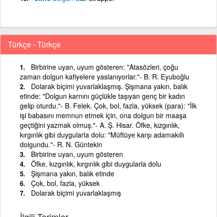
Türkçe - Türkçe
Birbirine uyan, uyum gösteren: "Atasözleri, çoğu
zaman dolgun kafiyelere yaslanıyorlar."- B. R. Eyuboğlu
Dolarak biçimi yuvarlaklaşmış. Şişmana yakın, balık
etinde: "Dolgun karnını güçlükle taşıyan genç bir kadın
gelip oturdu."- B. Felek. Çok, bol, fazla, yüksek (para): "İlk
işi babasını memnun etmek için, ona dolgun bir maaşa
geçtiğini yazmak olmuş."- A. Ş. Hisar. Öfke, kızgınlık,
kırgınlık gibi duygularla dolu: "Müftüye karşı adamakıllı
dolgundu."- R. N. Güntekin
Birbirine uyan, uyum gösteren
Öfke, kızgınlık, kırgınlık gibi duygularla dolu
Şişmana yakın, balık etinde
Çok, bol, fazla, yüksek
Dolarak biçimi yuvarlaklaşmış
İlgili Terimler