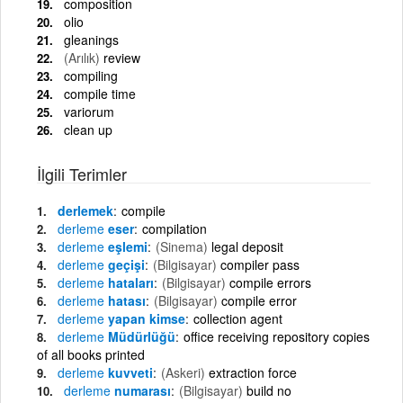
composition
olio
gleanings
(Arılık)
review
compiling
compile time
variorum
clean up
İlgili Terimler
derlemek
compile
derleme
eser
compilation
derleme
eşlemi
(Sinema)
legal deposit
derleme
geçişi
(Bilgisayar)
compiler pass
derleme
hataları
(Bilgisayar)
compile errors
derleme
hatası
(Bilgisayar)
compile error
derleme
yapan kimse
collection agent
derleme
Müdürlüğü
office receiving repository copies
of all books printed
derleme
kuvveti
(Askeri)
extraction force
derleme
numarası
(Bilgisayar)
build no