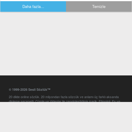
Daha fazla...
Temizle
© 1999-2026 Sesli Sözlük™
20 dilde online sözlük. 20 milyondan fazla sözcük ve anlamı üç farklı aksanda
dinleme seçeneği. Cümle ve Videolar ile zenginleştirilmiş içerik. Etimoloji, Eş ve
Zıt anlamlar, kelime okunuşları ve günün kelimesi. Yazım Türkçeleştirici ile hatalı
Türkçe metinleri düzeltme. iOS, Android ve Windows mobil platformlarda online
ve offline sözlük programları. Sesli Sözlük garantisinde Profesyonel çeviri
hizmetleri. İngilizce kelime haznenizi arttıracak kelime oyunları. Ayarlar
bölümünü kullarak çevirisini görmek istediğiniz sözlükleri seçme ve aynı
zamanda sözlüklerin gösterim sırasını ayarlama imkanı. Kelimelerin