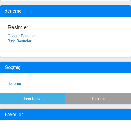
derleme
Resimler
Google Resimler
Bing Resimler
Geçmiş
derleme
Daha fazla...
Temizle
Favoriler