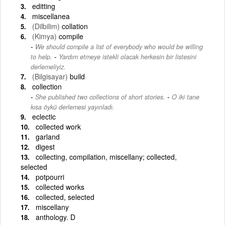
editting
miscellanea
(Dilbilim)
collation
(Kimya)
compile
We should compile a list of everybody who would be willing
-
to help.
Yardım etmeye istekli olacak herkesin bir listesini
derlemeliyiz.
(Bilgisayar)
build
collection
-
She published two collections of short stories.
O iki tane
kısa öykü derlemesi yayınladı.
eclectic
collected work
garland
digest
collecting, compilation, miscellany; collected,
selected
potpourri
collected works
collected, selected
miscellany
anthology. D