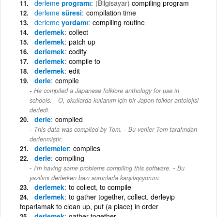
derleme
programı
(Bilgisayar)
compiling program
derleme
süresi
compilation time
derleme
yordamı
compiling routine
derlemek
collect
derlemek
patch up
derlemek
codify
derlemek
compile to
derlemek
edit
derle
compile
He compiled a Japanese folklore anthology for use in
-
schools.
O, okullarda kullanım için bir Japon folklor antolojisi
derledi.
derle
compiled
-
This data was compiled by Tom.
Bu veriler Tom tarafından
derlenmiştir.
derlemeler
compiles
derle
compiling
-
I'm having some problems compiling this software.
Bu
yazılımı derlerken bazı sorunlarla karşılaşıyorum.
derlemek
to collect, to compile
derlemek
to gather together, collect. derleyip
toparlamak to clean up, put (a place) in order
derlemek
gather together