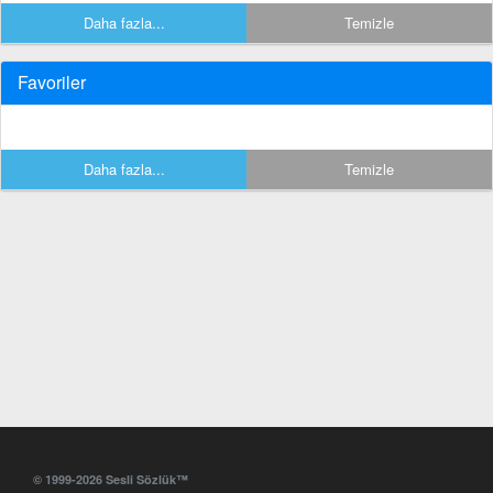
Daha fazla...
Temizle
Favoriler
Daha fazla...
Temizle
© 1999-2026 Sesli Sözlük™