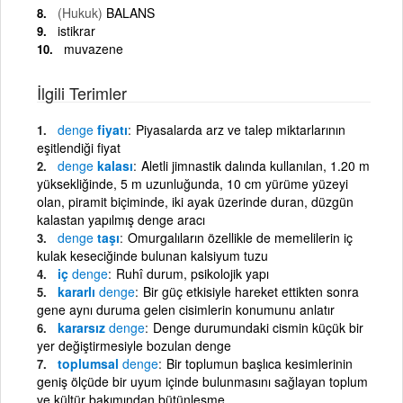
(Hukuk)
BALANS
istikrar
muvazene
İlgili Terimler
denge
fiyatı
Piyasalarda arz ve talep miktarlarının
eşitlendiği fiyat
denge
kalası
Aletli jimnastik dalında kullanılan, 1.20 m
yüksekliğinde, 5 m uzunluğunda, 10 cm yürüme yüzeyi
olan, piramit biçiminde, iki ayak üzerinde duran, düzgün
kalastan yapılmış denge aracı
denge
taşı
Omurgalıların özellikle de memelilerin iç
kulak keseciğinde bulunan kalsiyum tuzu
iç
denge
Ruhî durum, psikolojik yapı
kararlı
denge
Bir güç etkisiyle hareket ettikten sonra
gene aynı duruma gelen cisimlerin konumunu anlatır
kararsız
denge
Denge durumundaki cismin küçük bir
yer değiştirmesiyle bozulan denge
toplumsal
denge
Bir toplumun başlıca kesimlerinin
geniş ölçüde bir uyum içinde bulunmasını sağlayan toplum
ve kültür bakımından bütünleşme