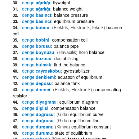
denge
ağırlığı
flyweight
denge
ağırlığı
balance weight
denge
basıncı
balance pressure
denge
basıncı
equilibrium pressure
denge
bobini
(Elektrik, Elektronik,Teknik)
balance
coil
denge
bobini
compensation coil
denge
borusu
balance pipe
denge
boynuzu
(Havacılık)
horn balance
denge
bozucu
destabilising
denge
bulmak
find the balance
denge
cayroskobu
gyrostabilizer
denge
denklemi
equation of equilibrium
denge
deposu
balance tank
denge
direnci
(Elektrik, Elektronik)
compensating
resistor
denge
diyagramı
equilibrium diagram
denge
dişlisi
compensation balance
denge
doğrusu
(Gıda)
equilibrium curve
denge
doğrusu
(Gıda)
equilibrium line
denge
durganı
(Kimya)
equilibrium constant
denge
durumu
state of equilibrium
denge
etkeni
(Kimya)
factor of equilibrium