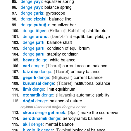
denge
yayı
equalizer spring
denge
yayı
balance spring
denge
çarkı
gyroscope
denge
çizgisi
balance line
denge
çubuğu
equalizer bar
denge
ölçer
(Pisikoloji, Ruhbilim)
stabilimeter
denge
ürünü
(Denizbilim)
equilibrium yield; ye
denge
şaftı
balance shaft
denge
şartı
condition of equilibrium
denge
şartı
stability condition
beyaz
denge
white balance
cari
denge
(Ticaret)
current account balance
faiz dışı
denge
(Ticaret)
primary balance
geçerli
denge
(Bilgisayar)
current balance
kurumsal
denge
(Ticaret)
institutional balance
limit
denge
limit equilibrium
otomatik
denge
(Havacılık)
automatic stability
doğal
denge
balance of nature
soyların tükenmesi doğal dengeyi bozar.
skora
denge
getirmek
(Spor)
make the score even
aerodinamik
denge
aerodynamic balance
akli
denge
mental balance
biyolojik
denge
(Biyoloji)
biological balance