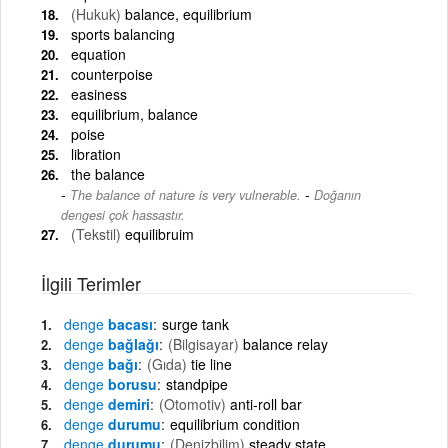
(Hukuk)
balance, equilibrium
sports balancing
equation
counterpoise
easiness
equilibrium, balance
poise
libration
the balance
-
The balance of nature is very vulnerable.
Doğanın
dengesi çok hassastır.
(Tekstil)
equilibruim
İlgili Terimler
denge
bacası
surge tank
denge
bağlağı
(Bilgisayar)
balance relay
denge
bağı
(Gıda)
tie line
denge
borusu
standpipe
denge
demiri
(Otomotiv)
anti-roll bar
denge
durumu
equilibrium condition
denge
durumu
(Denizbilim)
steady state