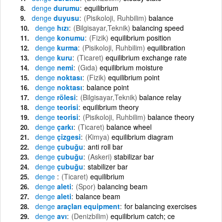
denge
durumu
equilibrium
denge
duyusu
(Pisikoloji, Ruhbilim)
balance
denge
hızı
(Bilgisayar,Teknik)
balancing speed
denge
konumu
(Fizik)
equilibrium position
denge
kurma
(Pisikoloji, Ruhbilim)
equilibration
denge
kuru
(Ticaret)
equilibrium exchange rate
denge
nemi
(Gıda)
equilibrium moisture
denge
noktası
(Fizik)
equilibrium point
denge
noktası
balance point
denge
rölesi
(Bilgisayar,Teknik)
balance relay
denge
teorisi
equilibrium theory
denge
teorisi
(Pisikoloji, Ruhbilim)
balance theory
denge
çarkı
(Ticaret)
balance wheel
denge
çizgesi
(Kimya)
equilibrium diagram
denge
çubuğu
anti roll bar
denge
çubuğu
(Askeri)
stabilizar bar
denge
çubuğu
stabilizer bar
denge
(Ticaret)
equilibrium
denge
aleti
(Spor)
balancing beam
denge
aleti
balance beam
denge
araçları equipment
for balancing exercises
denge
avı
(Denizbilim)
equilibrium catch; ce