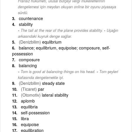
Fransız hükümeti, ulusal bütçeyi vergi mükelleflerinin
dengelemesi için meydan okuyan online bir oyunu piyasaya
sürdü.
countenance
stability
-
The tail at the rear of the plane provides stability.
Uçağın
arkasındaki kuyruk denge sağlar.
(Denizbilim)
equlibrium
balance; equilibrium, equipoise; composure, self-
possession
composure
balancing
-
Tom is good at balancing things on his head.
Tom şeyleri
kafasında dengelemekle iyi.
(Denizbilim)
steady state
(Ticaret)
par
(Otomotiv)
lateral stability
aplomb
equilibria
self-possession
libra
equipoise
equilibration