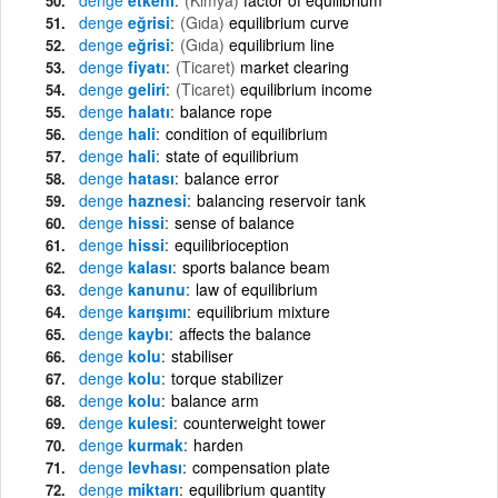
denge
eğrisi
(Gıda)
equilibrium curve
denge
eğrisi
(Gıda)
equilibrium line
denge
fiyatı
(Ticaret)
market clearing
denge
geliri
(Ticaret)
equilibrium income
denge
halatı
balance rope
denge
hali
condition of equilibrium
denge
hali
state of equilibrium
denge
hatası
balance error
denge
haznesi
balancing reservoir tank
denge
hissi
sense of balance
denge
hissi
equilibrioception
denge
kalası
sports balance beam
denge
kanunu
law of equilibrium
denge
karışımı
equilibrium mixture
denge
kaybı
affects the balance
denge
kolu
stabiliser
denge
kolu
torque stabilizer
denge
kolu
balance arm
denge
kulesi
counterweight tower
denge
kurmak
harden
denge
levhası
compensation plate
denge
miktarı
equilibrium quantity