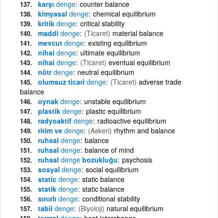
karşı
denge
counter balance
kimyasal
denge
chemical equilibrium
kritik
denge
critical stability
maddi
denge
(Ticaret)
material balance
mevcut
denge
existing equilibrium
nihai
denge
ultimate equilibrium
nihai
denge
(Ticaret)
eventual equilibrium
nötr
denge
neutral equilibrium
olumsuz ticari
denge
(Ticaret)
adverse trade
balance
oynak
denge
unstable equilibrium
plastik
denge
plastic equilibrium
radyoaktif
denge
radioactive equilibrium
ritim ve
denge
(Askeri)
rhythm and balance
ruhsal
denge
balance
ruhsal
denge
balance of mind
ruhsal
denge
bozukluğu
psychosis
sosyal
denge
social equilibrium
static
denge
static balance
statik
denge
static balance
sınırlı
denge
conditional stability
tabii
denge
(Biyoloji)
natural equilibrium
termal
denge
heat interchange