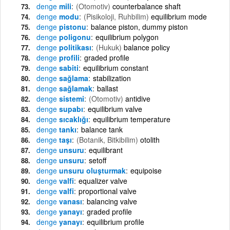
denge
mili
(Otomotiv)
counterbalance shaft
denge
modu
(Pisikoloji, Ruhbilim)
equilibrium mode
denge
pistonu
balance piston, dummy piston
denge
poligonu
equilibrium polygon
denge
politikası
(Hukuk)
balance policy
denge
profili
graded profile
denge
sabiti
equilibrium constant
denge
sağlama
stabilization
denge
sağlamak
ballast
denge
sistemi
(Otomotiv)
antidive
denge
supabı
equilibrium valve
denge
sıcaklığı
equilibrium temperature
denge
tankı
balance tank
denge
taşı
(Botanik, Bitkibilim)
otolith
denge
unsuru
equilibrant
denge
unsuru
setoff
denge
unsuru oluşturmak
equipoise
denge
valfi
equalizer valve
denge
valfi
proportional valve
denge
vanası
balancing valve
denge
yanayı
graded profile
denge
yanayı
equilibrium profile