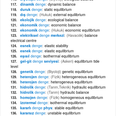
dinamik
denge
dynamic balance
duruk
denge
static equilibrium
dış
denge
(Hukuk)
external equilibrium
ekolojik
denge
ecological balance
ekonomik
denge
economic balance
ekonomik
denge
(Hukuk)
economic equilibrium
elektriksel
denge
merkezi
(Havacılık)
balance
electrical centre
esnek
denge
elastic stability
esnek
denge
elastic equilibrium
eşısıl
denge
isothermal equilibrium
gel-git
denge
seviyesi
(Askeri)
equilibrium tide
level
genetik
denge
(Biyoloji)
genetic equilibrium
heterojen
denge
(Fizik)
heterogeneous equilibrium
heterojen
denge
heterogeneus equilibrium
hidrolik
denge
(Tarım,Teknik)
hydraulic equilibrium
hidrolik
denge
(Tarım)
hydraulic balance
homojen
denge
(Fizik)
homogeneous equilibrium
izotermal
denge
isothermal equilibrium
kararlı
denge
phys
stable equilibrium
kararsız
denge
unstable equilibrium