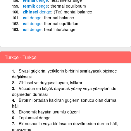
termik
denge
thermal equilibrium
zihinsel
denge
(Tıp)
mental balance
ısıl
denge
thermal balance
ısıl
denge
thermal equilibrium
ısıl
denge
heat interchange
Türkçe - Türkçe
Siyasi güçlerin, yetkilerin birbirini sınırlayacak biçimde
dağıtılması
Zihinsel ve duygusal uyum, istikrar
Vücudun en küçük dayanak yüzey veya yüzeylerinde
düşmeden durması
Birbirini ortadan kaldıran güçlerin sonucu olan durma
hâli
Ekonomik hayatın uyumlu düzeni
Toplumsal denge
Bir nesnenin veya bir insanın devrilmeden durma hâli,
muvazene