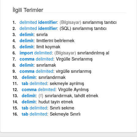
İlgili Terimler
delimited
identifier
(Bilgisayar)
sınırlanmış tanıtıcı
delimited
identifier
(SQL) sınırlanmış tanıtıcı
delimit
sınırla
delimit
limitlerini belirlemek
delimit
limit koymak
import
delimited
(Bilgisayar)
sınırlandırılmış al
comma
delimited
Virgülle Sınırlanmış
delimit
sınırlamak
comma
delimited
virgülle sınırlanmış
delimit
sınırlandırmak
tab
delimited
sekmeyle ayrılmış
comma
delimited
Virgülle Ayrılmış
delimit
{f}
sınırlandırmak, tahdit etmek
delimit
hudut tayin etmek
tab
delimited
Sınırlı sekme
tab
delimited
Sekmeyle Sınırlı