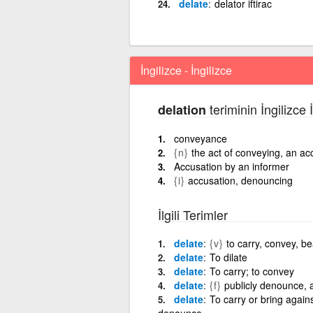
delate
delator iftirac
İngilizce - İngilizce
teriminin İngilizce 
delation
conveyance
{n}
the act of conveying, an ac
Accusation by an informer
{i}
accusation, denouncing
İlgili Terimler
delate
{v}
to carry, convey, b
delate
To dilate
delate
To carry; to convey
delate
{f}
publicly denounce, ac
delate
To carry or bring agains
denounce