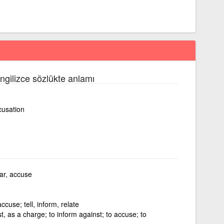
İngilizce sözlükte anlamı
cusation
ear, accuse
cuse; tell, inform, relate
t, as a charge; to inform against; to accuse; to