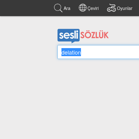
Ara
Çeviri
Oyunlar