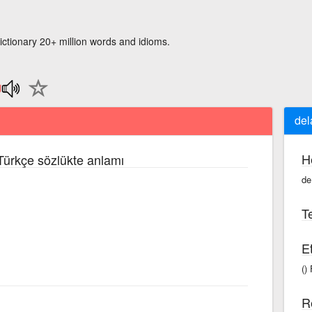
ictionary 20+ million words and idioms.
del
H
 Türkçe sözlükte anlamı
de
Te
Et
()
R