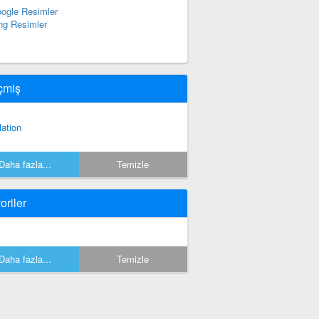
ogle Resimler
ng Resimler
çmiş
lation
Daha fazla...
Temizle
oriler
Daha fazla...
Temizle