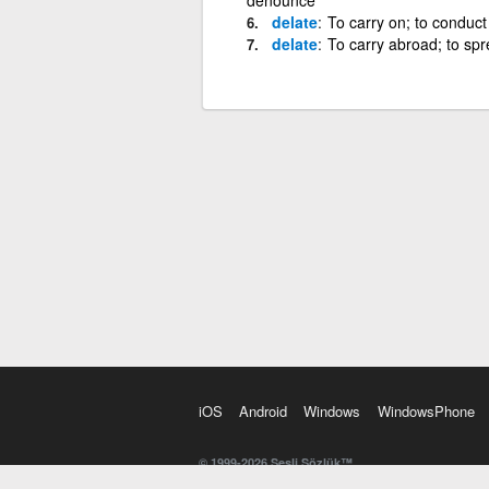
delate
To carry on; to conduct
delate
To carry abroad; to spr
iOS
Android
Windows
WindowsPhone
© 1999-2026 Sesli Sözlük™