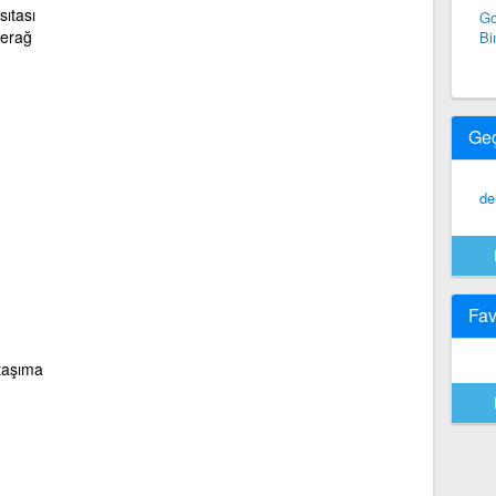
sıtası
Go
ferağ
Bi
Ge
de
Fav
/taşıma