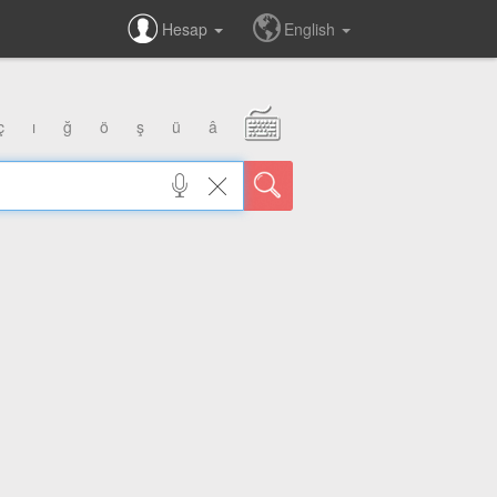
Hesap
English
ç
ı
ğ
ö
ş
ü
â