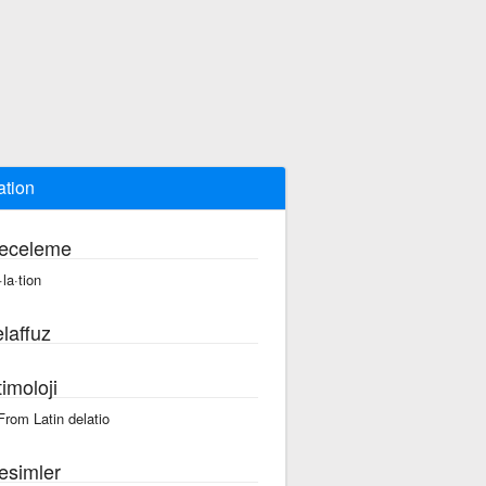
ation
eceleme
·la·tion
laffuz
imoloji
 From Latin delatio
esimler