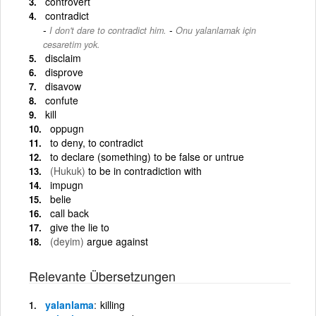
controvert
contradict
-
I don't dare to contradict him.
Onu yalanlamak için
cesaretim yok.
disclaim
disprove
disavow
confute
kill
oppugn
to deny, to contradict
to declare (something) to be false or untrue
(Hukuk)
to be in contradiction with
impugn
belie
call back
give the lie to
(deyim)
argue against
Relevante Übersetzungen
yalanlama
killing