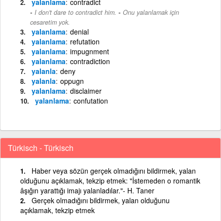
yalanlama
contradict
-
I don't dare to contradict him.
Onu yalanlamak için
cesaretim yok.
yalanlama
denial
yalanlama
refutation
yalanlama
impugnment
yalanlama
contradiction
yalanla
deny
yalanla
oppugn
yalanlama
disclaimer
yalanlama
confutation
Türkisch - Türkisch
Haber veya sözün gerçek olmadığını bildirmek, yalan
olduğunu açıklamak, tekzip etmek: "İstemeden o romantik
âşığın yarattığı imajı yalanladılar."- H. Taner
Gerçek olmadığını bildirmek, yalan olduğunu
açıklamak, tekzip etmek