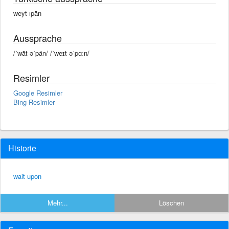
weyt ıpän
Aussprache
/ˈwāt əˈpän/ /ˈweɪt əˈpɑːn/
Resimler
Google Resimler
Bing Resimler
Historie
wait upon
Mehr...
Löschen