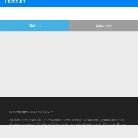
Favoriten
Mehr...
Löschen
© 1999-2026 Sesli Sözlük™
20 dilde online sözlük. 20 milyondan fazla sözcük ve anlamı üç farklı aksanda
dinleme seçeneği. Cümle ve Videolar ile zenginleştirilmiş içerik. Etimoloji, Eş ve
Zıt anlamlar, kelime okunuşları ve günün kelimesi. Yazım Türkçeleştirici ile hatalı
Türkçe metinleri düzeltme. iOS, Android ve Windows mobil platformlarda online