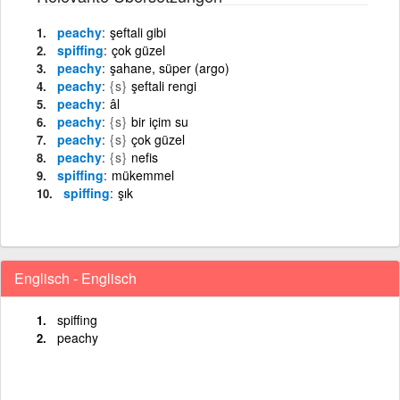
peachy
şeftali gibi
spiffing
çok güzel
peachy
şahane, süper (argo)
peachy
{s}
şeftali rengi
peachy
âl
peachy
{s}
bir içim su
peachy
{s}
çok güzel
peachy
{s}
nefis
spiffing
mükemmel
spiffing
şık
Englisch - Englisch
spiffing
peachy