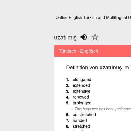
Online English Turkish and Multilingual D
uzatılmış
Türkisch - Englisch
Definition von
im 
uzatılmış
elongated
extended
extensive
renewed
prolonged
This huge war has been prolonge
outstretched
handed
stretched