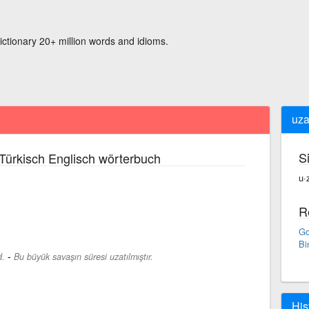
ictionary 20+ million words and idioms.
uza
S
Türkisch Englisch wörterbuch
u·
R
Go
Bi
-
d.
Bu büyük savaşın süresi uzatılmıştır.
His