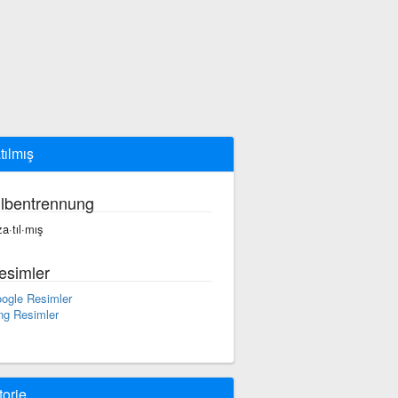
tılmış
ilbentrennung
za·tıl·mış
esimler
ogle Resimler
ng Resimler
torie