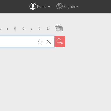
Konto
English
ç
ı
ğ
ö
ş
ü
â