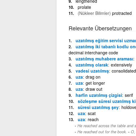
lengthened
prolate
(Nükleer Bilimler)
protracted
Relevante Übersetzungen
uzatılmış eğitim servisi uzma
uzatılmış iki tabanlı kodlu 
decimal interchange code
uzatılmış muhabere araması
uzatılmış olarak
extensively
vadesi uzatılmış
consolidated
uza
drag on
uza
get longer
uza
draw out
harfin uzatılmış çizgisi
serif
sözleşme süresi uzatılmış k
süresi uzatılmış şey
holdove
uza
scat
uza
reach
He reached across the table and 
-
He reached out for the book.
O, 