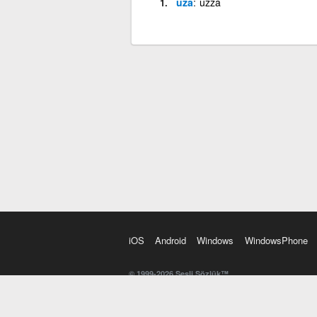
uza
uzza
iOS
Android
Windows
WindowsPhone
© 1999-2026 Sesli Sözlük™
20 dilde online sözlük. 20 milyondan fazla sözcük ve anl
kelimesi. Yazım Türkçeleştirici ile hatalı Türkçe metinl
İngilizce kelime haznenizi arttıracak kelime oyunları. 