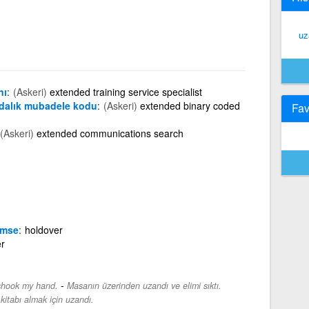
uz
nı
(Askeri)
extended training service specialist
ondalık mubadele kodu
(Askeri)
extended binary coded
Fav
(Askeri)
extended communications search
imse
holdover
r
-
shook my hand.
Masanın üzerinden uzandı ve elimi sıktı.
kitabı almak için uzandı.