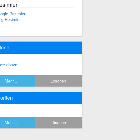
esimler
ogle Resimler
ng Resimler
torie
wer above
Mehr...
Löschen
oriten
Mehr...
Löschen