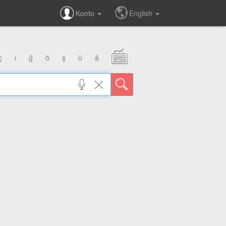
Konto
English
ç
ı
ğ
ö
ş
ü
â