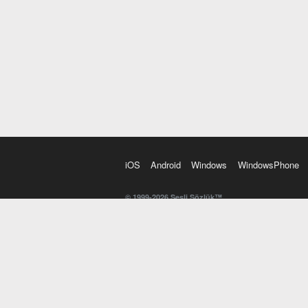
iOS
Android
Windows
WindowsPhone
© 1999-2026 Sesli Sözlük™
20 dilde online sözlük. 20 milyondan fazla sözcük ve anl
kelimesi. Yazım Türkçeleştirici ile hatalı Türkçe metinl
İngilizce kelime haznenizi arttıracak kelime oyunları. 
seslendirilişini otomatik dinlemek için ayarlardan isteğin