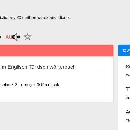
ictionary 20+ million words and idioms.
tow
S
im Englisch Türkisch wörterbuch
to
kselmek 2- -den çok üstün olmak
T
ta
A
/ˈ