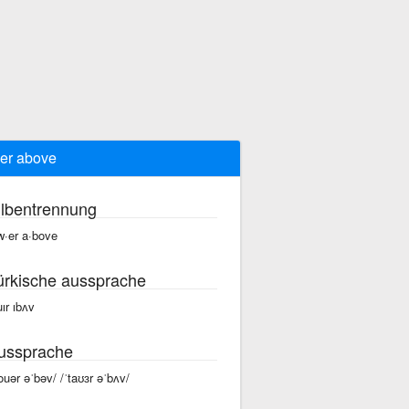
er above
ilbentrennung
w·er a·bove
ürkische aussprache
uır ıbʌv
ussprache
touər əˈbəv/ /ˈtaʊɜr əˈbʌv/