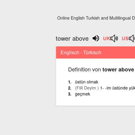
Online English Turkish and Multilingual D
tower above
Englisch - Türkisch
Definition von
tower above
üstün olmak
(Fiili Deyim )
1- -im üstünde yü
geçmek