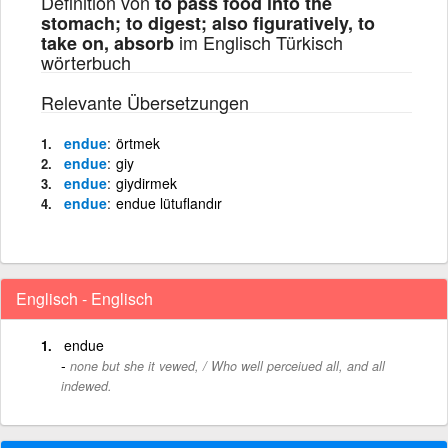
Definition von
to pass food into the
stomach; to digest; also figuratively, to
im Englisch Türkisch
take on, absorb
wörterbuch
Relevante Übersetzungen
endue
örtmek
endue
giy
endue
giydirmek
endue
endue lütuflandır
Englisch - Englisch
endue
none but she it vewed, / Who well perceiued all, and all
indewed.