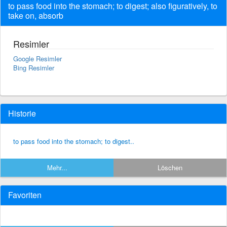
to pass food into the stomach; to digest; also figuratively, to
take on, absorb
Resimler
Google Resimler
Bing Resimler
Historie
to pass food into the stomach; to digest..
Mehr...
Löschen
Favoriten