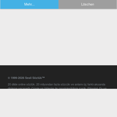
Mehr...
Löschen
© 1999-2026 Sesli Sözlük™
20 dilde online sözlük. 20 milyondan fazla sözcük ve anlamı üç farklı aksanda
dinleme seçeneği. Cümle ve Videolar ile zenginleştirilmiş içerik. Etimoloji, Eş ve
Zıt anlamlar, kelime okunuşları ve günün kelimesi. Yazım Türkçeleştirici ile hatalı
Türkçe metinleri düzeltme. iOS, Android ve Windows mobil platformlarda online
ve offline sözlük programları. Sesli Sözlük garantisinde Profesyonel çeviri
hizmetleri. İngilizce kelime haznenizi arttıracak kelime oyunları. Ayarlar
bölümünü kullarak çevirisini görmek istediğiniz sözlükleri seçme ve aynı
zamanda sözlüklerin gösterim sırasını ayarlama imkanı. Kelimelerin
seslendirilişini otomatik dinlemek için ayarlardan isteğiniz aksanı seçebilirsiniz.