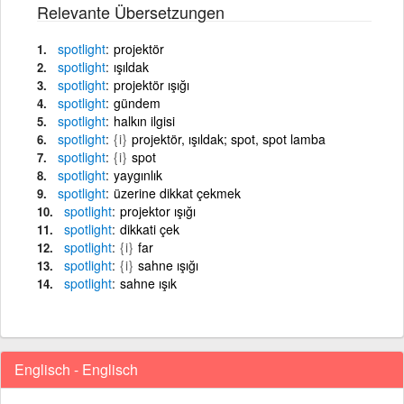
Relevante Übersetzungen
spotlight
projektör
spotlight
ışıldak
spotlight
projektör ışığı
spotlight
gündem
spotlight
halkın ilgisi
spotlight
{i}
projektör, ışıldak; spot, spot lamba
spotlight
{i}
spot
spotlight
yaygınlık
spotlight
üzerine dikkat çekmek
spotlight
projektor ışığı
spotlight
dikkati çek
spotlight
{i}
far
spotlight
{i}
sahne ışığı
spotlight
sahne ışık
Englisch - Englisch