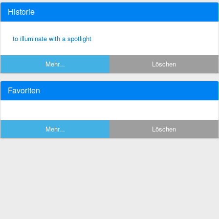
Historie
to illuminate with a spotlight
Mehr...
Löschen
Favoriten
Mehr...
Löschen