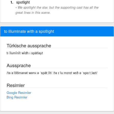
spotlight
We spotlight the star, but the supporting cast has all the
great lines in this scene.
to illuminate with a spotlight
Türkische aussprache
tı îlumînît wîdh ı spätlayt
Aussprache
/tə əˈlo͞omənət wəᴛʜ ə ˈspätˌlīt/ /tə ɪˈluːmɪnɪt wɪð ə ˈspɑːtˌlaɪt/
Resimler
Google Resimler
Bing Resimler