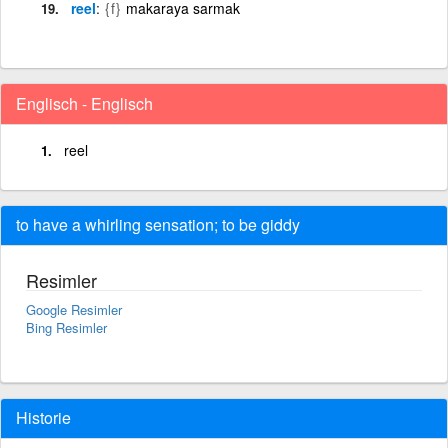
reel
{f}
makaraya sarmak
Englisch - Englisch
reel
to have a whirling sensation; to be giddy
Resimler
Google Resimler
Bing Resimler
Historie