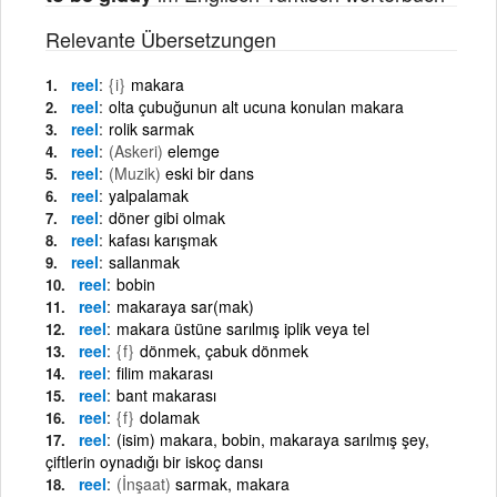
Relevante Übersetzungen
reel
{i}
makara
reel
olta çubuğunun alt ucuna konulan makara
reel
rolik sarmak
reel
(Askeri)
elemge
reel
(Muzik)
eski bir dans
reel
yalpalamak
reel
döner gibi olmak
reel
kafası karışmak
reel
sallanmak
reel
bobin
reel
makaraya sar(mak)
reel
makara üstüne sarılmış iplik veya tel
reel
{f}
dönmek, çabuk dönmek
reel
filim makarası
reel
bant makarası
reel
{f}
dolamak
reel
(isim) makara, bobin, makaraya sarılmış şey,
çiftlerin oynadığı bir iskoç dansı
reel
(İnşaat)
sarmak, makara