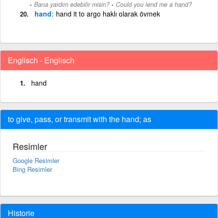
-
Bana yardım edebilir misin?
Could you lend me a hand?
hand
hand it to argo haklı olarak övmek
Englisch - Englisch
hand
to give, pass, or transmit with the hand; as
Resimler
Google Resimler
Bing Resimler
Historie