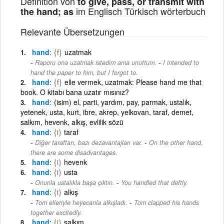
Definition von
to give, pass, or transmit with
im Englisch Türkisch wörterbuch
the hand; as
Relevante Übersetzungen
hand
{f}
uzatmak
-
Raporu ona uzatmak istedim ama unuttum.
I intended to
hand the paper to him, but I forgot to.
hand
{f}
elle vermek, uzatmak: Please hand me that
book. O kitabı bana uzatır mısınız?
hand
(isim) el, parti, yardım, pay, parmak, ustalık,
yetenek, usta, kurt, ibre, akrep, yelkovan, taraf, demet,
salkım, hevenk, alkış, evlilik sözü
hand
{i}
taraf
-
Diğer taraftan, bazı dezavantajları var.
On the other hand,
there are some disadvantages.
hand
{i}
hevenk
hand
{i}
usta
-
Onunla ustalıkla başa çıktın.
You handled that deftly.
hand
{i}
alkış
-
Tom elleriyle heyecanla alkışladı.
Tom clapped his hands
together excitedly.
hand
{i}
salkım