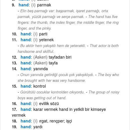
hand
{i}
parmak
Elin beş parmağı var: başparmak, işaret parmağı, orta
-
parmak, yüzük parmağı ve serçe parmak.
The hand has five
fingers: the thumb, the index finger, the middle finger, the ring
finger, and the pinky.
hand
{i}
parti
hand
{i}
yetenek
-
Bu aktör hem yakışıklı hem de yetenekli.
That actor is both
handsome and skillful.
hand
(Askeri)
tayfadan biri
hand
(Askeri)
tayfa
hand
yanında
-
Onun yanında getirdiği çocuk çok yakışıklıydı.
The boy who
she brought with her was very handsome.
hand
kontrol
-
Gürültülü cocuklar kontrolden cıkıyordu.
The group of noisy
boys was getting out of hand.
hand
{i}
evlilik sözü
hand
karar vermek hand in yetkili bir kimseye
vermek
hand
{i}
ırgat, rençper; işçi
hand
yardı