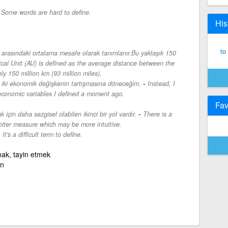
-
Some words are hard to define.
His
to
rasındaki ortalama mesafe olarak tanımlanır.Bu yaklaşık 150
al Unit (AU) is defined as the average distance between the
ly 150 million km (93 million miles).
-
 iki ekonomik değişkenin tartışmasına döneceğim.
Instead, I
o economic variables I defined a moment ago.
Fav
-
için daha sezgisel olabilen ikinci bir yol vardır.
There is a
oiter measure which may be more intuitive.
-
It's a difficult term to define.
mak, tayin etmek
ün