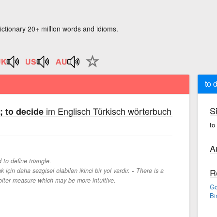
ictionary 20+ million words and idioms.
to 
S
im Englisch Türkisch wörterbuch
; to decide
to
A
d to define triangle.
-
için daha sezgisel olabilen ikinci bir yol vardır.
There is a
R
oiter measure which may be more intuitive.
Go
Bi