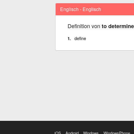
Englisch - Englisch
Definition von
to determine
define
iOS
Android
Windows
WindowsPhone