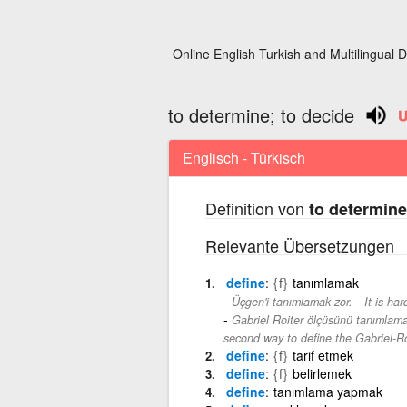
Online English Turkish and Multilingual D
to determine; to decide
Englisch - Türkisch
Definition von
to determine
Relevante Übersetzungen
define
{f}
tanımlamak
-
Üçgen'i tanımlamak zor.
It is har
Gabriel Roiter ölçüsünü tanımlamak 
second way to define the Gabriel-R
define
{f}
tarif etmek
define
{f}
belirlemek
define
tanımlama yapmak