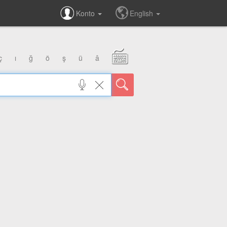
Konto
English
ç
ı
ğ
ö
ş
ü
â