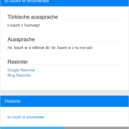
to count or enumerate
Türkische aussprache
tı kaunt ır înumıreyt
Aussprache
/tə ˈkount ər əˈno͞omərˌāt/ /tə ˈkaʊnt ɜr ɪˈnuːmɜrˌeɪt/
Resimler
Google Resimler
Bing Resimler
Historie
to count or enumerate