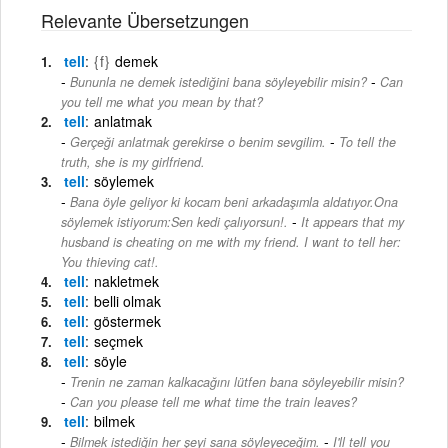
Relevante Übersetzungen
tell
{f}
demek
-
Bununla ne demek istediğini bana söyleyebilir misin?
Can
you tell me what you mean by that?
tell
anlatmak
-
Gerçeği anlatmak gerekirse o benim sevgilim.
To tell the
truth, she is my girlfriend.
tell
söylemek
Bana öyle geliyor ki kocam beni arkadaşımla aldatıyor.Ona
-
söylemek istiyorum:Sen kedi çalıyorsun!.
It appears that my
husband is cheating on me with my friend. I want to tell her:
You thieving cat!.
tell
nakletmek
tell
belli olmak
tell
göstermek
tell
seçmek
tell
söyle
Trenin ne zaman kalkacağını lütfen bana söyleyebilir misin?
-
Can you please tell me what time the train leaves?
tell
bilmek
-
Bilmek istediğin her şeyi sana söyleyeceğim.
I'll tell you