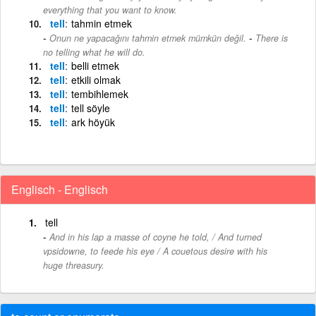
everything that you want to know.
tell
tahmin etmek
-
Onun ne yapacağını tahmin etmek mümkün değil.
There is
no telling what he will do.
tell
belli etmek
tell
etkili olmak
tell
tembihlemek
tell
tell söyle
tell
ark höyük
Englisch - Englisch
tell
And in his lap a masse of coyne he told, / And turned
vpsidowne, to feede his eye / A couetous desire with his
huge threasury.