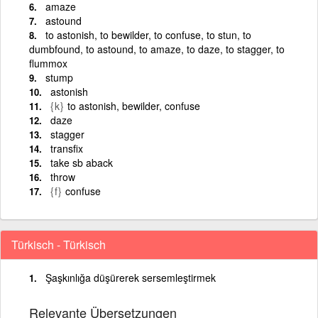
amaze
astound
to astonish, to bewilder, to confuse, to stun, to
dumbfound, to astound, to amaze, to daze, to stagger, to
flummox
stump
astonish
{k}
to astonish, bewilder, confuse
daze
stagger
transfix
take sb aback
throw
{f}
confuse
Türkisch - Türkisch
Şaşkınlığa düşürerek sersemleştirmek
Relevante Übersetzungen