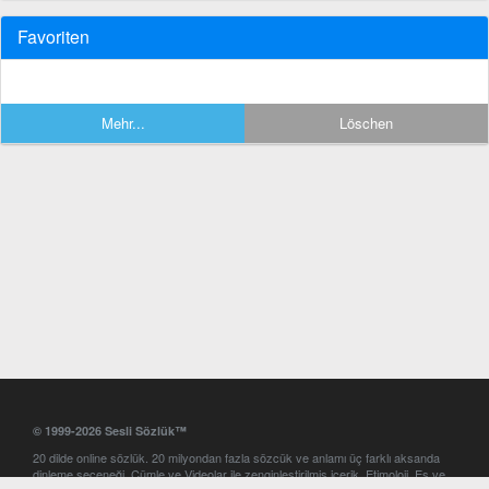
Favoriten
Mehr...
Löschen
© 1999-2026 Sesli Sözlük™
20 dilde online sözlük. 20 milyondan fazla sözcük ve anlamı üç farklı aksanda
dinleme seçeneği. Cümle ve Videolar ile zenginleştirilmiş içerik. Etimoloji, Eş ve