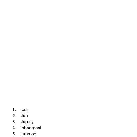
floor
stun
stupefy
flabbergast
flummox