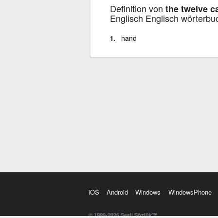
Definition von
the twelve ca
Englisch Englisch wörterbu
hand
iOS
Android
Windows
WindowsPhone
© 1999-2026 Sesli Sözlük™