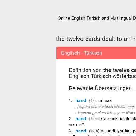
Online English Turkish and Multilingual D
the twelve cards dealt to an i
Englisch - Türkisch
Definition von
the twelve ca
Englisch Türkisch wörterbu
Relevante Übersetzungen
hand
{f}
uzatmak
Raporu ona uzatmak istedim ama 
Yapman gereken tek şey bu kitabı
hand
{f}
elle vermek, uzatmak
mısınız?
hand
(isim) el, parti, yardım, 