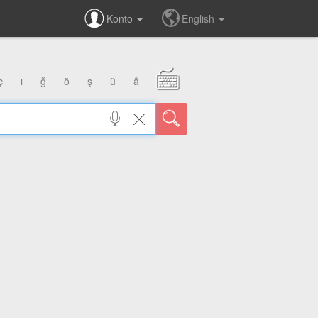
Konto
English
ç
ı
ğ
ö
ş
ü
â