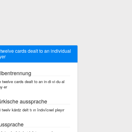
 twelve cards dealt to an individual
yer
ilbentrennung
e twelve cards dealt to an in·di·vi·du·al
ay·er
ürkische aussprache
i twelv kärdz delt tı ın îndıvîcıwıl pleyır
ussprache