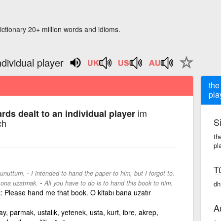
ictionary 20+ million words and idioms.
ndividual player
the
pla
im
rds dealt to an individual player
S
ch
th
pl
T
-
unuttum.
I intended to hand the paper to him, but I forgot to.
-
 ona uzatmak.
All you have to do is to hand this book to him.
dh
: Please hand me that book. O kitabı bana uzatır
A
pay, parmak, ustalık, yetenek, usta, kurt, ibre, akrep,