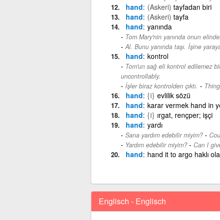
hand
(Askeri)
tayfadan biri
hand
(Askeri)
tayfa
hand
yanında
Tom Mary'nin yanında onun elinden
Al. Bunu yanında taşı. İşine yarayab
hand
kontrol
Tom'un sağ eli kontrol edilemez bi
uncontrollably.
-
İşler biraz kontrolden çıktı.
Things
hand
{i}
evlilik sözü
hand
karar vermek hand in ye
hand
{i}
ırgat, rençper; işçi
hand
yardı
-
Sana yardım edebilir miyim?
Cou
-
Yardım edebilir miyim?
Can I giv
hand
hand it to argo haklı o
Englisch - Englisch