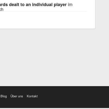
im
rds dealt to an individual player
ch
Blog
Über uns
Kontakt