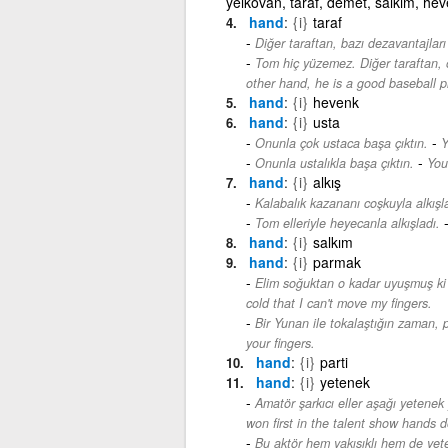
yelkovan, taraf, demet, salkım, heve
hand
{i}
taraf
Diğer taraftan, bazı dezavantajları 
Tom hiç yüzemez. Diğer taraftan, o
other hand, he is a good baseball p
hand
{i}
hevenk
hand
{i}
usta
-
Onunla çok ustaca başa çıktın.
Y
-
Onunla ustalıkla başa çıktın.
You
hand
{i}
alkış
Kalabalık kazananı coşkuyla alkışla
Tom elleriyle heyecanla alkışladı.
hand
{i}
salkım
hand
{i}
parmak
Elim soğuktan o kadar uyuşmuş ki 
cold that I can't move my fingers.
Bir Yunan ile tokalaştığın zaman, 
your fingers.
hand
{i}
parti
hand
{i}
yetenek
Amatör şarkıcı eller aşağı yetenek 
won first in the talent show hands 
Bu aktör hem yakışıklı hem de yete