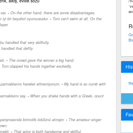
nk, alkış, evlilik sözü
/ᴛ
ˈv
ən
-
var.
On the other hand, there are some disadvantages.
-
 iyi bir beyzbol oyuncusudur.
Tom can't swim at all. On the
layer.
R
Go
Bi
ou handled that very skillfully.
 handled that deftly.
-
dı.
The crowd gave the winner a big hand.
-
His
Tom clapped his hands together excitedly.
th
-
parmaklarımı hareket ettiremiyorum.
My hand is so numb with
-
parmaklarını say.
When you shake hands with a Greek, count
Fav
-
yarışmasında birincilik ödülünü almıştır.
The amateur singer
down.
-
nekli.
That actor is both handsome and skillful.