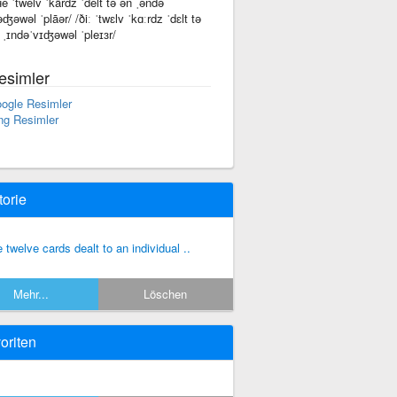
ʜē ˈtwelv ˈkärdz ˈdelt tə ən ˌəndə
əʤəwəl ˈplāər/ /ðiː ˈtwɛlv ˈkɑːrdz ˈdɛlt tə
 ˌɪndəˈvɪʤəwəl ˈpleɪɜr/
esimler
ogle Resimler
ng Resimler
torie
e twelve cards dealt to an individual ..
Mehr...
Löschen
oriten