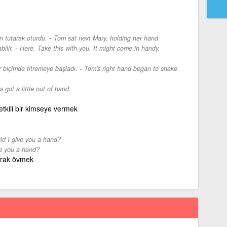
-
 tutarak oturdu.
Tom sat next Mary, holding her hand.
-
ilir.
Here. Take this with you. It might come in handy.
-
r biçimde titremeye başladı.
Tom's right hand began to shake
 got a little out of hand.
tkili bir kimseye vermek
ld I give you a hand?
e you a hand?
larak övmek