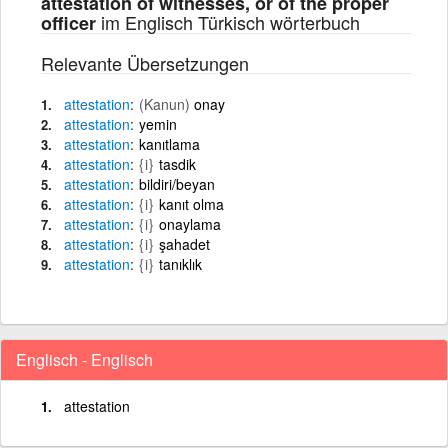
attestation of witnesses, or of the proper
im Englisch Türkisch wörterbuch
officer
Relevante Übersetzungen
attestation
(Kanun)
onay
attestation
yemin
attestation
kanıtlama
attestation
{i}
tasdik
attestation
bildiri/beyan
attestation
{i}
kanıt olma
attestation
{i}
onaylama
attestation
{i}
şahadet
attestation
{i}
tanıklık
Englisch - Englisch
attestation