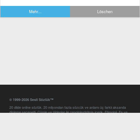
Mehr...
Löschen
© 1999-2026 Sesli Sözlük™
20 dilde online sözlük. 20 milyondan fazla sözcük ve anlamı üç farklı aksanda
dinleme seçeneği. Cümle ve Videolar ile zenginleştirilmiş içerik. Etimoloji, Eş ve
Zıt anlamlar, kelime okunuşları ve günün kelimesi. Yazım Türkçeleştirici ile hatalı
Türkçe metinleri düzeltme. iOS, Android ve Windows mobil platformlarda online
ve offline sözlük programları. Sesli Sözlük garantisinde Profesyonel çeviri
hizmetleri. İngilizce kelime haznenizi arttıracak kelime oyunları. Ayarlar
bölümünü kullarak çevirisini görmek istediğiniz sözlükleri seçme ve aynı