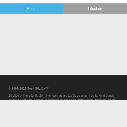
Mehr...
Löschen
© 1999-2026 Sesli Sözlük™
20 dilde online sözlük. 20 milyondan fazla sözcük ve anlamı üç farklı aksanda
dinleme seçeneği. Cümle ve Videolar ile zenginleştirilmiş içerik. Etimoloji, Eş ve
Zıt anlamlar, kelime okunuşları ve günün kelimesi. Yazım Türkçeleştirici ile hatalı
Türkçe metinleri düzeltme. iOS, Android ve Windows mobil platformlarda online
ve offline sözlük programları. Sesli Sözlük garantisinde Profesyonel çeviri
hizmetleri. İngilizce kelime haznenizi arttıracak kelime oyunları. Ayarlar
bölümünü kullarak çevirisini görmek istediğiniz sözlükleri seçme ve aynı
zamanda sözlüklerin gösterim sırasını ayarlama imkanı. Kelimelerin