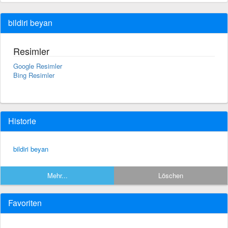
bildiri beyan
Resimler
Google Resimler
Bing Resimler
Historie
bildiri beyan
Mehr...
Löschen
Favoriten