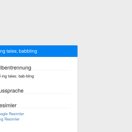
ling tales; babbling
ilbentrennung
ll·ing tales; bab·bling
ussprache
esimler
ogle Resimler
ng Resimler