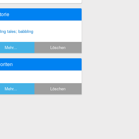
torie
lling tales; babbling
Mehr...
Löschen
oriten
Mehr...
Löschen