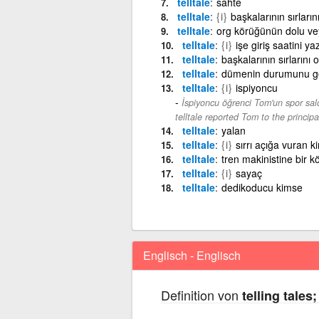
telltale
sahte
telltale
{i}
başkalarının sırları
telltale
org körüğünün dolu ve
telltale
{i}
işe giriş saatini y
telltale
başkalarının sırların
telltale
dümenin durumunu gö
telltale
{i}
ispiyoncu
İspiyoncu öğrenci Tom'un spor sal
telltale reported Tom to the princip
telltale
yalan
telltale
{i}
sırrı açığa vuran k
telltale
tren makinistine bir 
telltale
{i}
sayaç
telltale
dedikoducu kimse
Englisch - Englisch
Definition von
telling tales