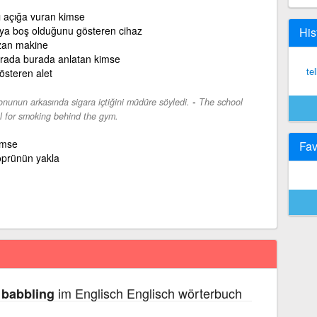
nı açığa vuran kimse
ya boş olduğunu gösteren cihaz
His
azan makine
ı orada burada anlatan kimse
te
steren alet
-
onunun arkasında sigara içtiğini müdüre söyledi.
The school
al for smoking behind the gym.
imse
Fav
köprünün yakla
im Englisch Englisch wörterbuch
; babbling