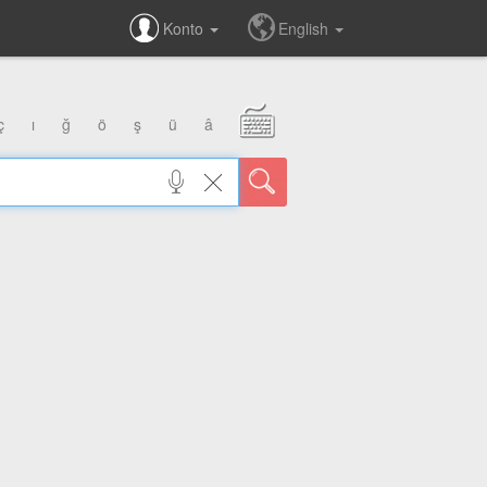
Konto
English
ç
ı
ğ
ö
ş
ü
â