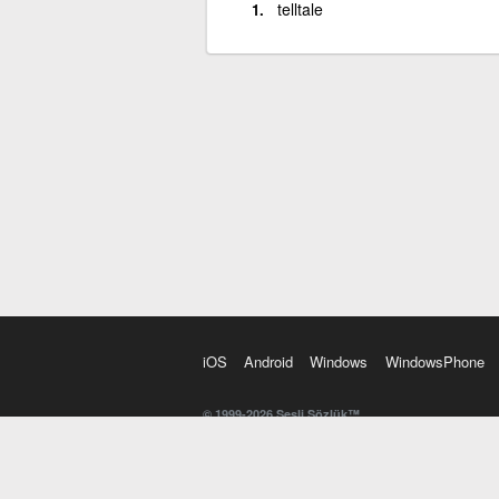
telltale
iOS
Android
Windows
WindowsPhone
© 1999-2026 Sesli Sözlük™
20 dilde online sözlük. 20 milyondan fazla sözcük ve anl
kelimesi. Yazım Türkçeleştirici ile hatalı Türkçe metinl
İngilizce kelime haznenizi arttıracak kelime oyunları. 
seslendirilişini otomatik dinlemek için ayarlardan isteğin