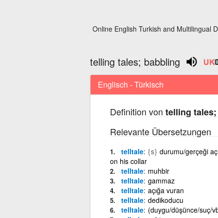
Online English Turkish and Multilingual D
telling tales; babbling
Englisch - Türkisch
Definition von
telling tales
Relevante Übersetzungen
telltale
{s}
durumu/gerçeği açığ
on his collar
telltale
muhbir
telltale
gammaz
telltale
açığa vuran
telltale
dedikoducu
telltale
(duygu/düşünce/suç/vb.