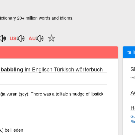
ictionary 20+ million words and idioms.
tel
S
im Englisch Türkisch wörterbuch
; babbling
te
A
a vuran (şey): There was a telltale smudge of lipstick
R
Go
Bi
) belli eden