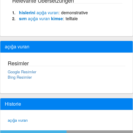
Relevante Übersetzungen
hislerini
açığa
vuran
demonstrative
sırrı
açığa
vuran
kimse
telltale
açığa vuran
Resimler
Google Resimler
Bing Resimler
Historie
açığa vuran