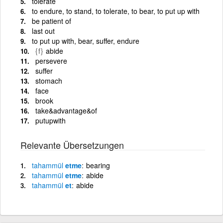
tolerate
to endure, to stand, to tolerate, to bear, to put up with
be patient of
last out
to put up with, bear, suffer, endure
{f}
abide
persevere
suffer
stomach
face
brook
take&advantage&of
putupwith
Relevante Übersetzungen
tahammül
etme
bearing
tahammül
etme
abide
tahammül
et
abide