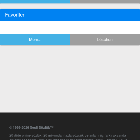
Favoriten
Mehr...
Löschen
© 1999-2026 Sesli Sözlük™
20 dilde online sözlük. 20 milyondan fazla sözcük ve anlamı üç farklı aksanda
dinleme seçeneği. Cümle ve Videolar ile zenginleştirilmiş içerik. Etimoloji, Eş ve