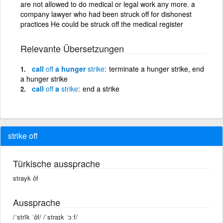
are not allowed to do medical or legal work any more. a
company lawyer who had been struck off for dishonest
practices He could be struck off the medical register
Relevante Übersetzungen
call
off
a hunger
strike
terminate a hunger strike, end
a hunger strike
call
off
a
strike
end a strike
strike off
Türkische aussprache
strayk ôf
Aussprache
/ˈstrīk ˈôf/ /ˈstraɪk ˈɔːf/