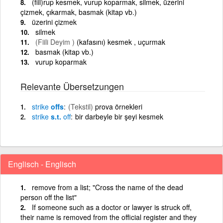
(fiil)rup kesmek, vurup koparmak, silmek, üzerini
çizmek, çıkarmak, basmak (kitap vb.)
üzerini çizmek
silmek
(Fiili Deyim )
(kafasını) kesmek , uçurmak
basmak (kitap vb.)
vurup koparmak
Relevante Übersetzungen
strike
offs
(Tekstil)
prova örnekleri
strike
s.t.
off
bir darbeyle bir şeyi kesmek
Englisch - Englisch
remove from a list; "Cross the name of the dead
person off the list"
If someone such as a doctor or lawyer is struck off,
their name is removed from the official register and they