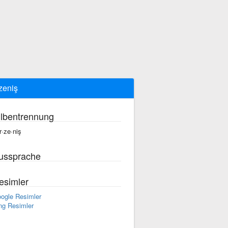
zeniş
ilbentrennung
r·ze·niş
ussprache
esimler
ogle Resimler
ng Resimler