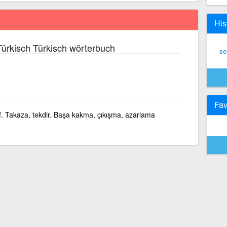
His
ürkisch Türkisch wörterbuch
se
Fav
f. Takaza, tekdir. Başa kakma, çıkışma, azarlama