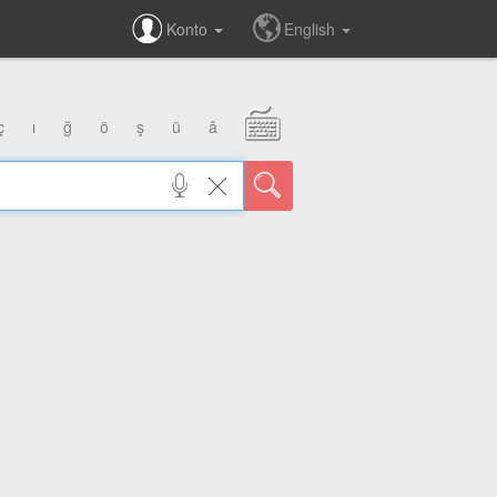
Konto
English
ç
ı
ğ
ö
ş
ü
â