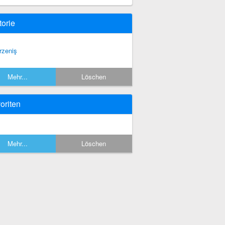
torie
rzeniş
Mehr...
Löschen
oriten
Mehr...
Löschen