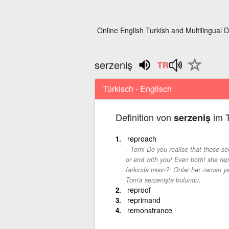
Online English Turkish and Multilingual D
serzeniş
Türkisch - Englisch
Definition von
im T
serzeniş
reproach
Tom! Do you realise that these se
or end with you! Even both! she re
farkında mısın?: Onlar her zaman ya s
Tom'a serzenişte bulundu.
reproof
reprimand
remonstrance