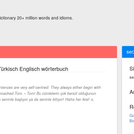
ictionary 20+ million words and idioms.
ser
S
ürkisch Englisch wörterbuch
se
ntences are very self-centred: They always either begin with
A
-
proached Tom.
Tom! Bu cümlelerin çok bencil olduğunun
eninle başlıyor ya da seninle bitiyor! Hatta her ikisi! o,
R
Go
Bi