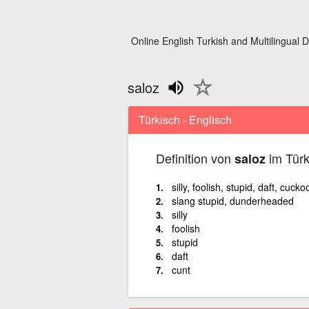
Online English Turkish and Multilingual D
saloz
Türkisch - Englisch
Definition von
im Türk
saloz
silly, foolish, stupid, daft, cuck
slang stupid, dunderheaded
silly
foolish
stupid
daft
cunt