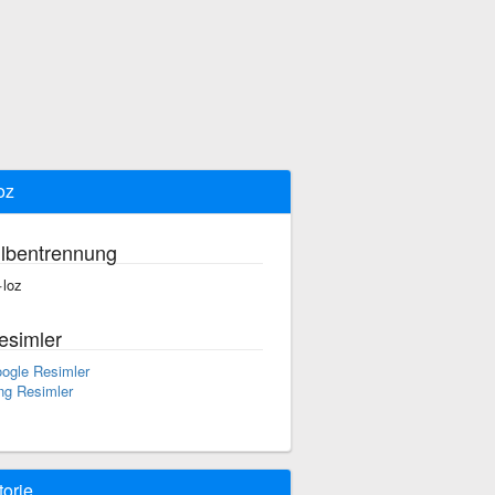
oz
ilbentrennung
·loz
esimler
ogle Resimler
ng Resimler
torie