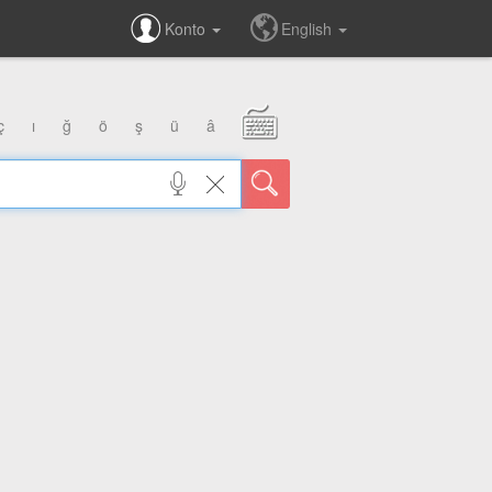
Konto
English
ç
ı
ğ
ö
ş
ü
â