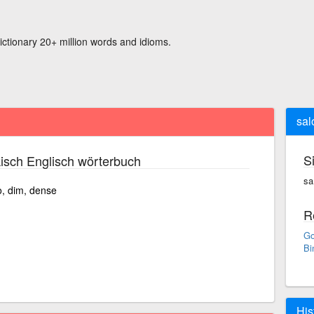
ictionary 20+ million words and idioms.
sal
S
isch Englisch wörterbuch
sa
oo, dim, dense
R
Go
Bi
His