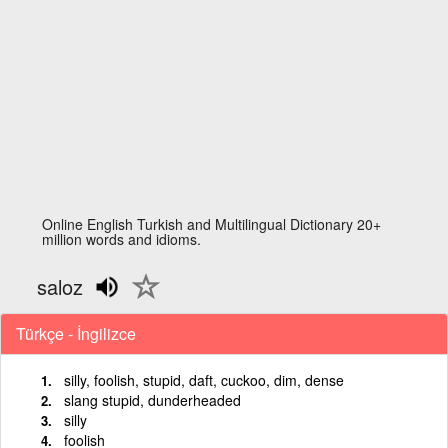
Online English Turkish and Multilingual Dictionary 20+
million words and idioms.
saloz
Türkçe - İngilizce
silly, foolish, stupid, daft, cuckoo, dim, dense
slang stupid, dunderheaded
silly
foolish