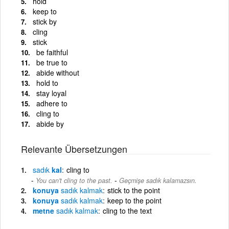
hold
keep to
stick by
cling
stick
be faithful
be true to
abide without
hold to
stay loyal
adhere to
cling to
abide by
Relevante Übersetzungen
sadık
kal
cling to
-
You can't cling to the past.
Geçmişe sadık kalamazsın.
konuya
sadık
kalmak
stick to the point
konuya
sadık
kalmak
keep to the point
metne
sadık
kalmak
cling to the text