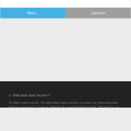
Mehr...
Löschen
© 1999-2026 Sesli Sözlük™
20 dilde online sözlük. 20 milyondan fazla sözcük ve anlamı üç farklı aksanda
dinleme seçeneği. Cümle ve Videolar ile zenginleştirilmiş içerik. Etimoloji, Eş ve
Zıt anlamlar, kelime okunuşları ve günün kelimesi. Yazım Türkçeleştirici ile hatalı
Türkçe metinleri düzeltme. iOS, Android ve Windows mobil platformlarda online
ve offline sözlük programları. Sesli Sözlük garantisinde Profesyonel çeviri
hizmetleri. İngilizce kelime haznenizi arttıracak kelime oyunları. Ayarlar
bölümünü kullarak çevirisini görmek istediğiniz sözlükleri seçme ve aynı