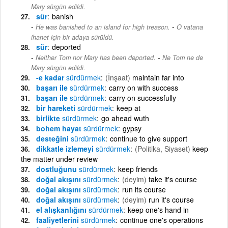
Mary sürgün edildi.
sür
banish
-
He was banished to an island for high treason.
O vatana
ihanet için bir adaya sürüldü.
sür
deported
-
Neither Tom nor Mary has been deported.
Ne Tom ne de
Mary sürgün edildi.
-e kadar
sürdürmek
(İnşaat)
maintain far into
başarı ile
sürdürmek
carry on with success
başarı ile
sürdürmek
carry on successfully
bir hareketi
sürdürmek
keep at
birlikte
sürdürmek
go ahead wuth
bohem hayat
sürdürmek
gypsy
desteğini
sürdürmek
continue to give support
dikkatle izlemeyi
sürdürmek
(Politika, Siyaset)
keep
the matter under review
dostluğunu
sürdürmek
keep friends
doğal akışını
sürdürmek
(deyim)
take it's course
doğal akışını
sürdürmek
run its course
doğal akışını
sürdürmek
(deyim)
run it's course
el alışkanlığını
sürdürmek
keep one's hand in
faaliyetlerini
sürdürmek
continue one's operations