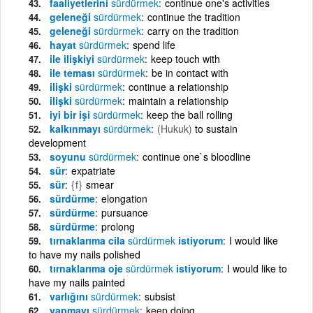
faaliyetlerini
sürdürmek
continue one's activities
geleneği
sürdürmek
continue the tradition
geleneği
sürdürmek
carry on the tradition
hayat
sürdürmek
spend life
ile ilişkiyi
sürdürmek
keep touch with
ile teması
sürdürmek
be in contact with
ilişki
sürdürmek
continue a relationship
ilişki
sürdürmek
maintain a relationship
iyi bir işi
sürdürmek
keep the ball rolling
kalkınmayı
sürdürmek
(Hukuk)
to sustain
development
soyunu
sürdürmek
continue one`s bloodline
sür
expatriate
sür
{f}
smear
sürdürme
elongation
sürdürme
pursuance
sürdürme
prolong
tırnaklarıma cila
sürdürmek
istiyorum
I would like
to have my nails polished
tırnaklarıma oje
sürdürmek
istiyorum
I would like to
have my nails painted
varlığını
sürdürmek
subsist
yapmayı
sürdürmek
keep doing