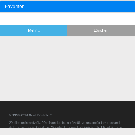
Favoriten
Mehr...
Löschen
© 1999-2026 Sesli Sözlük™
20 dilde online sözlük. 20 milyondan fazla sözcük ve anlamı üç farklı aksanda
dinleme seçeneği. Cümle ve Videolar ile zenginleştirilmiş içerik. Etimoloji, Eş ve
Zıt anlamlar, kelime okunuşları ve günün kelimesi. Yazım Türkçeleştirici ile hatalı