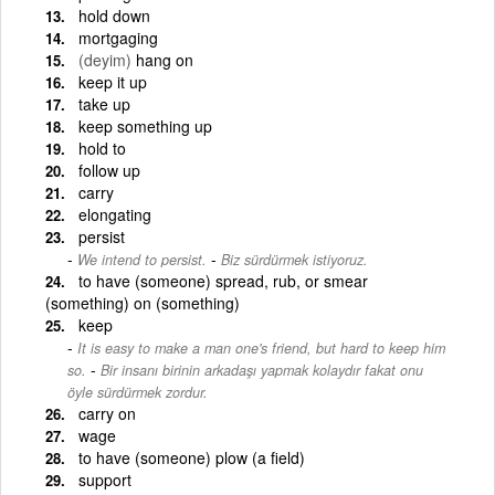
hold down
mortgaging
(deyim)
hang on
keep it up
take up
keep something up
hold to
follow up
carry
elongating
persist
-
We intend to persist.
Biz sürdürmek istiyoruz.
to have (someone) spread, rub, or smear
(something) on (something)
keep
It is easy to make a man one's friend, but hard to keep him
-
so.
Bir insanı birinin arkadaşı yapmak kolaydır fakat onu
öyle sürdürmek zordur.
carry on
wage
to have (someone) plow (a field)
support