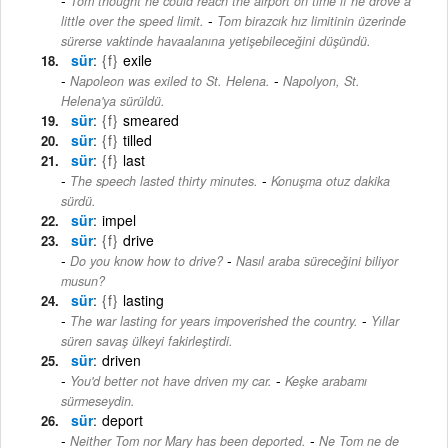
Tom thought he could reach the airport on time if he drove a
-
little over the speed limit.
Tom birazcık hız limitinin üzerinde
sürerse vaktinde havaalanına yetişebileceğini düşündü.
sür
{f}
exile
-
Napoleon was exiled to St. Helena.
Napolyon, St.
Helena'ya sürüldü.
sür
{f}
smeared
sür
{f}
tilled
sür
{f}
last
-
The speech lasted thirty minutes.
Konuşma otuz dakika
sürdü.
sür
impel
sür
{f}
drive
-
Do you know how to drive?
Nasıl araba süreceğini biliyor
musun?
sür
{f}
lasting
-
The war lasting for years impoverished the country.
Yıllar
süren savaş ülkeyi fakirleştirdi.
sür
driven
-
You'd better not have driven my car.
Keşke arabamı
sürmeseydin.
sür
deport
-
Neither Tom nor Mary has been deported.
Ne Tom ne de