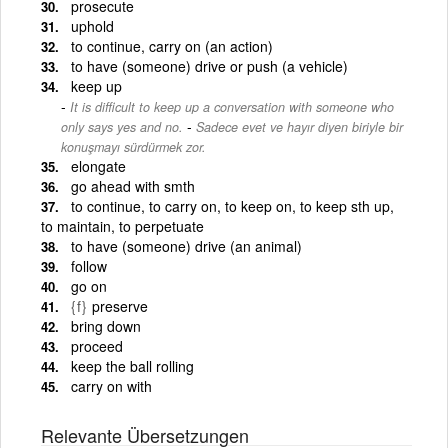
prosecute
uphold
to continue, carry on (an action)
to have (someone) drive or push (a vehicle)
keep up
It is difficult to keep up a conversation with someone who
-
only says yes and no.
Sadece evet ve hayır diyen biriyle bir
konuşmayı sürdürmek zor.
elongate
go ahead with smth
to continue, to carry on, to keep on, to keep sth up,
to maintain, to perpetuate
to have (someone) drive (an animal)
follow
go on
{f}
preserve
bring down
proceed
keep the ball rolling
carry on with
Relevante Übersetzungen