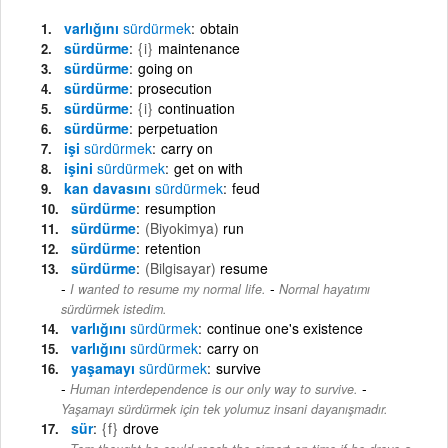
varlığını
sürdürmek
obtain
sürdürme
{i}
maintenance
sürdürme
going on
sürdürme
prosecution
sürdürme
{i}
continuation
sürdürme
perpetuation
işi
sürdürmek
carry on
işini
sürdürmek
get on with
kan davasını
sürdürmek
feud
sürdürme
resumption
sürdürme
(Biyokimya)
run
sürdürme
retention
sürdürme
(Bilgisayar)
resume
-
I wanted to resume my normal life.
Normal hayatımı
sürdürmek istedim.
varlığını
sürdürmek
continue one's existence
varlığını
sürdürmek
carry on
yaşamayı
sürdürmek
survive
-
Human interdependence is our only way to survive.
Yaşamayı sürdürmek için tek yolumuz insani dayanışmadır.
sür
{f}
drove