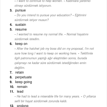
-
I want to continue to help women.
Kadınlara yardımcı
olmayı sürdürmek istiyorum.
pursue
-
Do you intend to pursue your education?
Eğitimini
sürdürmek istiyor musun?
sustain
resume
-
I wanted to resume my normal life.
Normal hayatımı
sürdürmek istedim.
keep on
After the hatchet job my boss did on my proposal, I'm not
-
sure how long I want to keep on working here.
Teklifimle
ilgili patronumun yaptığı ağır eleştiriden sonra, burada
çalışmayı ne kadar süre sürdürmek istediğimden emin
değilim.
retain
perpetuate
keep going
remain
lead
-
He had to lead a miserable life for many years.
O yıllarca
sefil bir hayat sürdürmek zorunda kaldı.
prolong