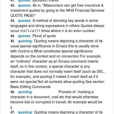
quotes
As in, "Missourians can get free insurance &
investment quotes by going to the WHS Financial Services
QUOTE PAGE!"
quotes
A method of denoting key words in some
languages and string expressions in others Quotes always
occur n\x11+\x111 times where n is an even number
quotes
Plural of quote
quoting
Quoting means depriving a character of its
usual special significance In Emacs this is usually done
with Control-q What constitutes special significance
depends on the context and on convention For example,
an "ordinary" character as an Emacs command inserts
itself; so in this context, a special character is any
character that does not normally insert itself (such as DEL,
for example), and quoting it makes it insert itself as if it
were not special Not all contexts allow quoting See section
Basic Editing Commands
quoting
Process of marking a
character in a document, mail etc that would otherwise
become lost or corrupted in transit; An example would be
ç
quoting
Quoting means depriving a character of its