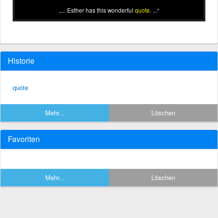
... Esther has this wonderful
quote
. ...
Historie
quote
Mehr...
Löschen
Favoriten
Mehr...
Löschen