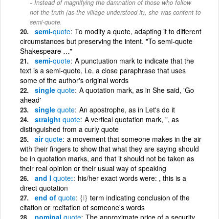
Instead of magnifying the damnation of those who follow
not the truth (as the village understood it), she was content to
semi-quote.
semi-
quote
To modify a quote, adapting it to different
circumstances but preserving the intent. "To semi-quote
Shakespeare …"
semi-
quote
A punctuation mark to indicate that the
text is a semi-quote, i.e. a close paraphrase that uses
some of the author's original words
single
quote
A quotation mark, as in She said, 'Go
ahead'
single
quote
An apostrophe, as in Let's do it
straight
quote
A vertical quotation mark, ", as
distinguished from a curly quote
air
quote
a movement that someone makes in the air
with their fingers to show that what they are saying should
be in quotation marks, and that it should not be taken as
their real opinion or their usual way of speaking
and I
quote
:
his/her exact words were: , this is a
direct quotation
end of
quote
{i}
term indicating conclusion of the
citation or recitation of someone's words
nominal
quote
The approximate price of a security