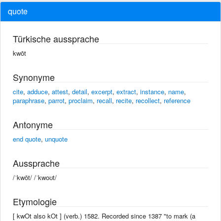
quote
Türkische aussprache
kwōt
Synonyme
cite
,
adduce
,
attest
,
detail
,
excerpt
,
extract
,
instance
,
name
,
paraphrase
,
parrot
,
proclaim
,
recall
,
recite
,
recollect
,
reference
Antonyme
end quote
,
unquote
Aussprache
/ˈkwōt/ /ˈkwoʊt/
Etymologie
[ kwOt also kOt ] (verb.) 1582. Recorded since 1387 "to mark (a