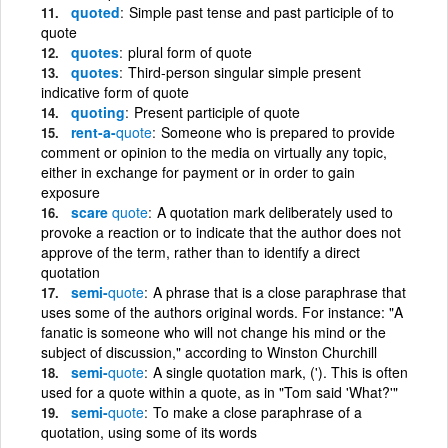
quoted
Simple past tense and past participle of to
quote
quotes
plural form of quote
quotes
Third-person singular simple present
indicative form of quote
quoting
Present participle of quote
rent-a-
quote
Someone who is prepared to provide
comment or opinion to the media on virtually any topic,
either in exchange for payment or in order to gain
exposure
scare
quote
A quotation mark deliberately used to
provoke a reaction or to indicate that the author does not
approve of the term, rather than to identify a direct
quotation
semi-
quote
A phrase that is a close paraphrase that
uses some of the authors original words. For instance: "A
fanatic is someone who will not change his mind or the
subject of discussion," according to Winston Churchill
semi-
quote
A single quotation mark, ('). This is often
used for a quote within a quote, as in "Tom said 'What?'"
semi-
quote
To make a close paraphrase of a
quotation, using some of its words