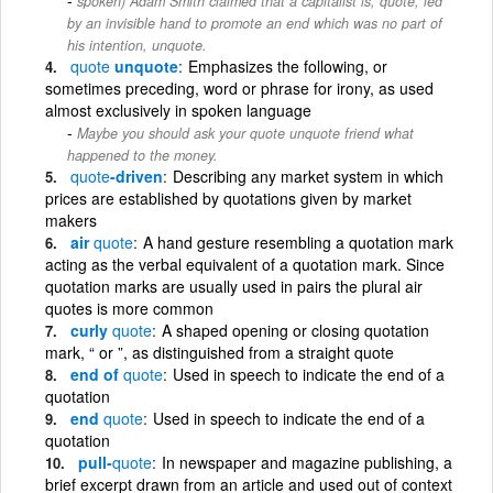
spoken) Adam Smith claimed that a capitalist is, quote, led
by an invisible hand to promote an end which was no part of
his intention, unquote.
quote
unquote
Emphasizes the following, or
sometimes preceding, word or phrase for irony, as used
almost exclusively in spoken language
Maybe you should ask your quote unquote friend what
happened to the money.
quote
-driven
Describing any market system in which
prices are established by quotations given by market
makers
air
quote
A hand gesture resembling a quotation mark
acting as the verbal equivalent of a quotation mark. Since
quotation marks are usually used in pairs the plural air
quotes is more common
curly
quote
A shaped opening or closing quotation
mark, “ or ”, as distinguished from a straight quote
end of
quote
Used in speech to indicate the end of a
quotation
end
quote
Used in speech to indicate the end of a
quotation
pull-
quote
In newspaper and magazine publishing, a
brief excerpt drawn from an article and used out of context