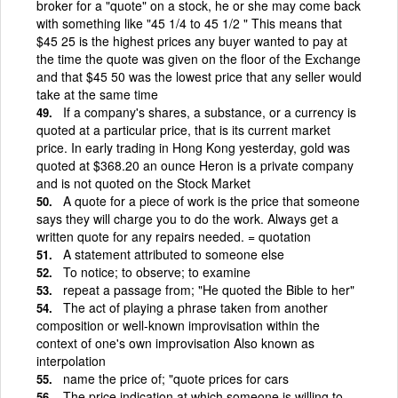
broker for a "quote" on a stock, he or she may come back
with something like "45 1/4 to 45 1/2 " This means that
$45 25 is the highest prices any buyer wanted to pay at
the time the quote was given on the floor of the Exchange
and that $45 50 was the lowest price that any seller would
take at the same time
If a company's shares, a substance, or a currency is
quoted at a particular price, that is its current market
price. In early trading in Hong Kong yesterday, gold was
quoted at $368.20 an ounce Heron is a private company
and is not quoted on the Stock Market
A quote for a piece of work is the price that someone
says they will charge you to do the work. Always get a
written quote for any repairs needed. = quotation
A statement attributed to someone else
To notice; to observe; to examine
repeat a passage from; "He quoted the Bible to her"
The act of playing a phrase taken from another
composition or well-known improvisation within the
context of one's own improvisation Also known as
interpolation
name the price of; "quote prices for cars
The price indication at which someone is willing to