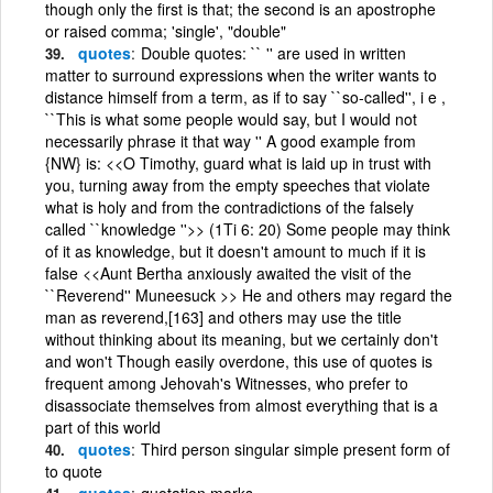
though only the first is that; the second is an apostrophe
or raised comma; 'single', "double"
quotes
Double quotes: `` '' are used in written
matter to surround expressions when the writer wants to
distance himself from a term, as if to say ``so-called'', i e ,
``This is what some people would say, but I would not
necessarily phrase it that way '' A good example from
{NW} is: <<O Timothy, guard what is laid up in trust with
you, turning away from the empty speeches that violate
what is holy and from the contradictions of the falsely
called ``knowledge ''>> (1Ti 6: 20) Some people may think
of it as knowledge, but it doesn't amount to much if it is
false <<Aunt Bertha anxiously awaited the visit of the
``Reverend'' Muneesuck >> He and others may regard the
man as reverend,[163] and others may use the title
without thinking about its meaning, but we certainly don't
and won't Though easily overdone, this use of quotes is
frequent among Jehovah's Witnesses, who prefer to
disassociate themselves from almost everything that is a
part of this world
quotes
Third person singular simple present form of
to quote
quotes
quotation marks