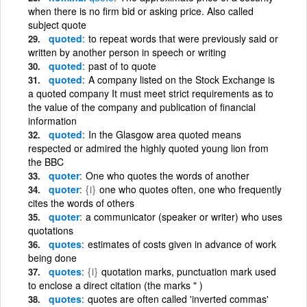
when there is no firm bid or asking price. Also called
subject quote
quoted
to repeat words that were previously said or
written by another person in speech or writing
quoted
past of to quote
quoted
A company listed on the Stock Exchange is
a quoted company It must meet strict requirements as to
the value of the company and publication of financial
information
quoted
In the Glasgow area quoted means
respected or admired the highly quoted young lion from
the BBC
quoter
One who quotes the words of another
quoter
{i}
one who quotes often, one who frequently
cites the words of others
quoter
a communicator (speaker or writer) who uses
quotations
quotes
estimates of costs given in advance of work
being done
quotes
{i}
quotation marks, punctuation mark used
to enclose a direct citation (the marks " )
quotes
quotes are often called 'inverted commas'