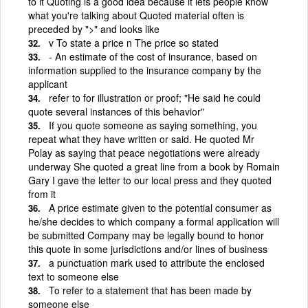
to it Quoting is a good idea because it lets people know
what you're talking about Quoted material often is
preceded by ">" and looks like
v To state a price n The price so stated
- An estimate of the cost of insurance, based on
information supplied to the insurance company by the
applicant
refer to for illustration or proof; "He said he could
quote several instances of this behavior"
If you quote someone as saying something, you
repeat what they have written or said. He quoted Mr
Polay as saying that peace negotiations were already
underway She quoted a great line from a book by Romain
Gary I gave the letter to our local press and they quoted
from it
A price estimate given to the potential consumer as
he/she decides to which company a formal application will
be submitted Company may be legally bound to honor
this quote in some jurisdictions and/or lines of business
a punctuation mark used to attribute the enclosed
text to someone else
To refer to a statement that has been made by
someone else