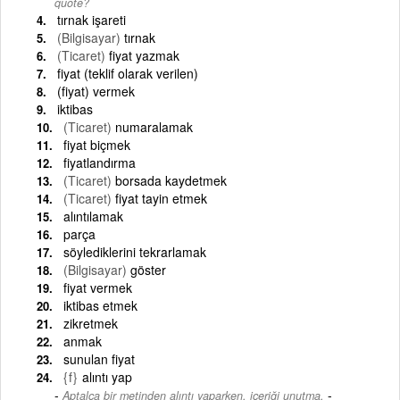
quote?
tırnak işareti
(Bilgisayar)
tırnak
(Ticaret)
fiyat yazmak
fiyat (teklif olarak verilen)
(fiyat) vermek
iktibas
(Ticaret)
numaralamak
fiyat biçmek
fiyatlandırma
(Ticaret)
borsada kaydetmek
(Ticaret)
fiyat tayin etmek
alıntılamak
parça
söylediklerini tekrarlamak
(Bilgisayar)
göster
fiyat vermek
iktibas etmek
zikretmek
anmak
sunulan fiyat
{f}
alıntı yap
-
Aptalca bir metinden alıntı yaparken, içeriği unutma.