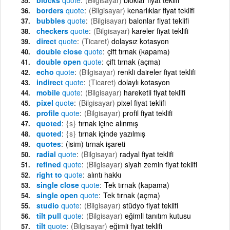
borders
quote
(Bilgisayar)
kenarlıklar fiyat teklifi
bubbles
quote
(Bilgisayar)
balonlar fiyat teklifi
checkers
quote
(Bilgisayar)
kareler fiyat teklifi
direct
quote
(Ticaret)
dolaysız kotasyon
double close
quote
çift tırnak (kapama)
double open
quote
çift tırnak (açma)
echo
quote
(Bilgisayar)
renkli daireler fiyat teklifi
indirect
quote
(Ticaret)
dolaylı kotasyon
mobile
quote
(Bilgisayar)
hareketli fiyat teklifi
pixel
quote
(Bilgisayar)
pixel fiyat teklifi
profile
quote
(Bilgisayar)
profil fiyat teklifi
quoted
{s}
tırnak içine alınmış
quoted
{s}
tırnak içinde yazılmış
quotes
(isim) tırnak işareti
radial
quote
(Bilgisayar)
radyal fiyat teklifi
refined
quote
(Bilgisayar)
siyah zemin fiyat teklifi
right to
quote
alıntı hakkı
single close
quote
Tek tırnak (kapama)
single open
quote
Tek tırnak (açma)
studio
quote
(Bilgisayar)
stüdyo fiyat teklifi
tilt pull
quote
(Bilgisayar)
eğimli tanıtım kutusu
tilt
quote
(Bilgisayar)
eğimli fiyat teklifi