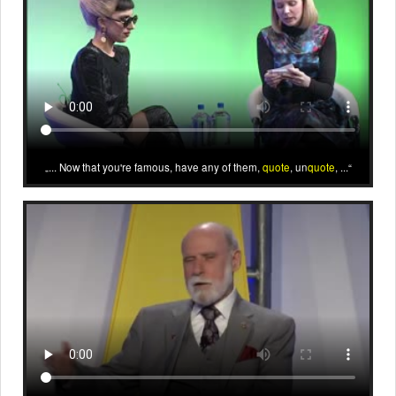
... Now that you're famous, have any of them,
quote
, un
quote
, ...