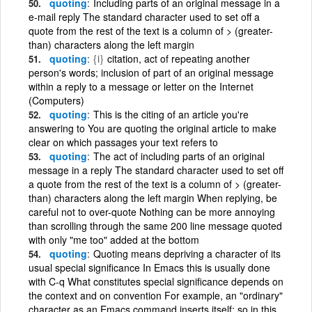
quoting
Including parts of an original message in a
e-mail reply The standard character used to set off a
quote from the rest of the text is a column of > (greater-
than) characters along the left margin
quoting
{i}
citation, act of repeating another
person's words; inclusion of part of an original message
within a reply to a message or letter on the Internet
(Computers)
quoting
This is the citing of an article you're
answering to You are quoting the original article to make
clear on which passages your text refers to
quoting
The act of including parts of an original
message in a reply The standard character used to set off
a quote from the rest of the text is a column of > (greater-
than) characters along the left margin When replying, be
careful not to over-quote Nothing can be more annoying
than scrolling through the same 200 line message quoted
with only "me too" added at the bottom
quoting
Quoting means depriving a character of its
usual special significance In Emacs this is usually done
with C-q What constitutes special significance depends on
the context and on convention For example, an "ordinary"
character as an Emacs command inserts itself; so in this