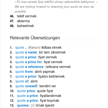
-
En kısa sürede fiyat teklifini almayı sabırsızlıkla bekliyoruz.
We are looking forward to receiving your quote as soon as
possible.
teklif vermek
aktarma
bahsetmek
Relevante Übersetzungen
quote
.
(Kanun)
iktibas etmek
quote
a name
bir isim zikretmek
quote
a price
fiyat vermek
quote
a price for
fiyat vermek
quote
a reference
referans vermek
quote
from
alıntı yapmak
quote
a price
fiyatını belirlemek
quote
of
alıntı
quote
oneself
kendini ver
quote
price
quote fiyat
quote
a price
fiyatlandırmak
quote
a price
fiyat koymak
quotes
{i}
tırnak işareti