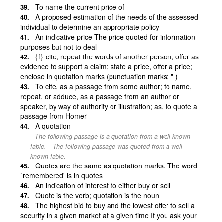
To name the current price of
A proposed estimation of the needs of the assessed
individual to determine an appropriate policy
An indicative price The price quoted for information
purposes but not to deal
{f}
cite, repeat the words of another person; offer as
evidence to support a claim; state a price, offer a price;
enclose in quotation marks (punctuation marks; " )
To cite, as a passage from some author; to name,
repeat, or adduce, as a passage from an author or
speaker, by way of authority or illustration; as, to quote a
passage from Homer
A quotation
The following passage is a quotation from a well-known
-
fable.
The following passage was quoted from a well-
known fable.
Quotes are the same as quotation marks. The word
`remembered' is in quotes
An indication of interest to either buy or sell
Quote is the verb; quotation is the noun
The highest bid to buy and the lowest offer to sell a
security in a given market at a given time If you ask your