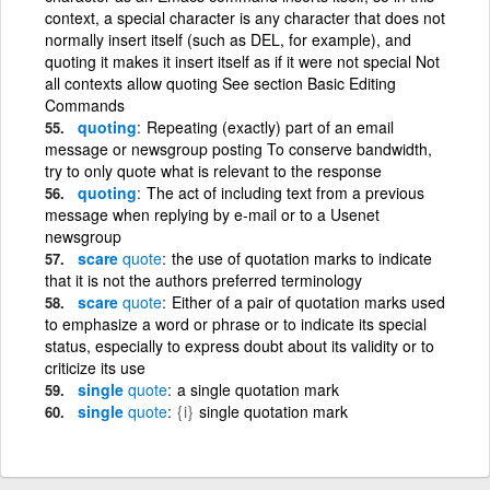
context, a special character is any character that does not
normally insert itself (such as DEL, for example), and
quoting it makes it insert itself as if it were not special Not
all contexts allow quoting See section Basic Editing
Commands
quoting
Repeating (exactly) part of an email
message or newsgroup posting To conserve bandwidth,
try to only quote what is relevant to the response
quoting
The act of including text from a previous
message when replying by e-mail or to a Usenet
newsgroup
scare
quote
the use of quotation marks to indicate
that it is not the authors preferred terminology
scare
quote
Either of a pair of quotation marks used
to emphasize a word or phrase or to indicate its special
status, especially to express doubt about its validity or to
criticize its use
single
quote
a single quotation mark
single
quote
{i}
single quotation mark