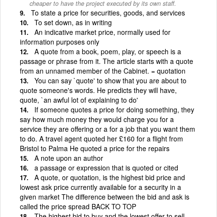
cheaper to have the project executed by its own staff.
To state a price for securities, goods, and services
To set down, as in writing
An indicative market price, normally used for
information purposes only
A quote from a book, poem, play, or speech is a
passage or phrase from it. The article starts with a quote
from an unnamed member of the Cabinet. = quotation
You can say `quote' to show that you are about to
quote someone's words. He predicts they will have,
quote, `an awful lot of explaining to do'
If someone quotes a price for doing something, they
say how much money they would charge you for a
service they are offering or a for a job that you want them
to do. A travel agent quoted her £160 for a flight from
Bristol to Palma He quoted a price for the repairs
A note upon an author
a passage or expression that is quoted or cited
A quote, or quotation, is the highest bid price and
lowest ask price currently available for a security in a
given market The difference between the bid and ask is
called the price spread BACK TO TOP
The highest bid to buy and the lowest offer to sell