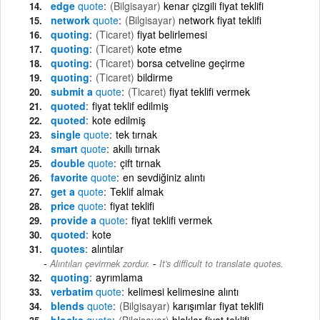
edge
quote
(Bilgisayar)
kenar çizgili fiyat teklifi
network
quote
(Bilgisayar)
network fiyat teklifi
quoting
(Ticaret)
fiyat belirlemesi
quoting
(Ticaret)
kote etme
quoting
(Ticaret)
borsa cetveline geçirme
quoting
(Ticaret)
bildirme
submit a
quote
(Ticaret)
fiyat teklifi vermek
quoted
fiyat teklif edilmiş
quoted
kote edilmiş
single
quote
tek tırnak
smart
quote
akıllı tırnak
double
quote
çift tırnak
favorite
quote
en sevdiğiniz alıntı
get a
quote
Teklif almak
price
quote
fiyat teklifi
provide a
quote
fiyat teklifi vermek
quoted
kote
quotes
alıntılar
-
Alıntıları çevirmek zordur.
It's difficult to translate quotes.
quoting
ayrımlama
verbatim
quote
kelimesi kelimesine alıntı
blends
quote
(Bilgisayar)
karışımlar fiyat teklifi
blocks
quote
(Bilgisayar)
bloklar fiyat teklifi