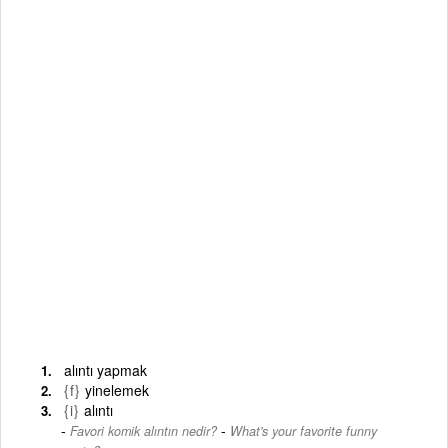
alıntı yapmak
{f}
yinelemek
{i}
alıntı
-
Favori komik alıntın nedir?
What's your favorite funny