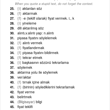
When you quote a stupid text, do not forget the context.
{i}
aktarılan söz
{f}
aktarmak
{f}
-e (teklif olarak) fiyat vermek. i., k
{i}
yineleme
dili aktarılmış söz
alıntı,v.alıntı yap: n.alıntı
piyasa fiyatını söylelemek
{f}
alıntı vermek
{f}
fiyatlandırmak
{f}
piyasa fiyatını bildirmek
{f}
tekrar etmek
{i}
başkasının sözünü tekrarlama
söylemek
aktarma yolu ile söylemek
ver/aktar
{f}
tırnak içine almak
{f}
(birinin) söylediklerini tekrarlamak
fiyat verme
belirtmek
(Bilgisayar)
bilgi
fiyat teklifi